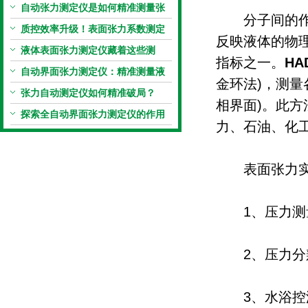
自动张力测定仪是如何精准测量张
分子间的作用
力的？
质控效率升级！表面张力系数测定
反映液体的物
仪真香警告
液体表面张力测定仪藏着这些测
指标之一。
HA
定“小窍门”
自动界面张力测定仪：精准测量液
金环法)，测量
体界面张力的关键设备
张力自动测定仪如何精准破局？
相界面)。此
探索全自动界面张力测定仪的作用
力、石油、化
表面张力实验装
1、压力测量范围
2、压力分辨率
3、水浴控温范