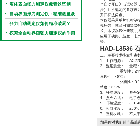
仪真香警告
液体表面张力测定仪藏着这些测
全自动开口闪点试验器，是
法）》所规定的要求设
定“小窍门”
自动界面张力测定仪：精准测量液
开口杯法闪点。
本仪器采用单片机控制
体界面张力的关键设备
张力自动测定仪如何精准破局？
气压强、试验日期等参
术。本仪器设计新颖，
探索全自动界面张力测定仪的作用
应用于铁路、航空、电
验。
HAD-L353
二、主要技术指标和参
1、工作电源： AC220V
2、温度测量： 量程：
重复性：≤4
再现性：≤8℃；
分辨性：0.1
精度：0.5%；
3、升温速度： 符合GB
4、点火方式： 电子点
5、环境温度： (10~4
6、相对湿度： ≤80%
7、整机功耗： 不大于
如果你对我们的产品感兴