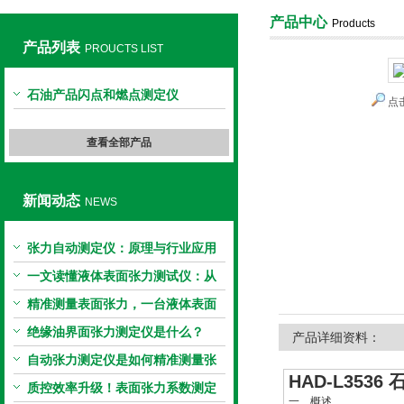
产品中心
Products
产品列表
PROUCTS LIST
上海旺徐电气有限公司
石油产品闪点和燃点测定仪
点
查看全部产品
新闻动态
NEWS
张力自动测定仪：原理与行业应用
解析
一文读懂液体表面张力测试仪：从
原理到应用全掌握
精准测量表面张力，一台液体表面
张力系数测量仪就够了
绝缘油界面张力测定仪是什么？
产品详细资料：
自动张力测定仪是如何精准测量张
HAD-L353
力的？
质控效率升级！表面张力系数测定
一、概述