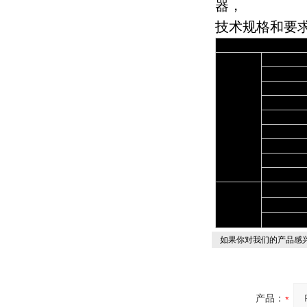
器，
技术规格和要
执行标准
外形尺寸
仪器重量（
测量范围
测量精度
技术参数
重复性
再现性
火球大小
.加热器
温度计
使用环境
其它参数
加热功率
电源电压
如果你对我们的产品感兴
产品：