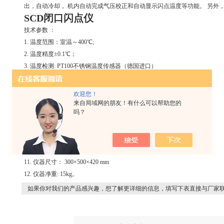
出，自动冷却， 机内自动完成气压校正和自动显示闪点温度等功能。 另外
SCD
闭口闪点仪
技术参数 ：
1. 温度范围：室温～400℃;
2. 温度精度±0.1℃；
3. 温度检测: PT100不锈钢温度传感器（德国进口）
4. 闪点检测: 电极火焰离子检测；
5. 加热器：（德国进口）电热丝；功率：zui大,500W；
欢迎您！
6. 冷却方式: 强制风冷；
来自局域网的朋友！有什么可以帮助您的
吗？
7. 点火气体: 全自动电子点火及气体火焰点火。（可选择）
8. 外部输出: RS-232C 标准接口能与PC机连接，
9. 显示： 7 寸彩色液晶触摸屏.
10. 电源电压： AC220V±10%，50HZ,1KW；
11. 仪器尺寸： 300×500×420 mm
12. 仪器净重: 15kg。
如果你对我们的产品感兴趣，想了解更详细的信息，填写下表直接与厂家