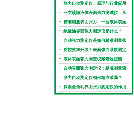
张力自动测定仪：原理与行业应用
解析
一文读懂液体表面张力测试仪：从
原理到应用全掌握
精准测量表面张力，一台液体表面
张力系数测量仪就够了
绝缘油界面张力测定仪是什么？
自动张力测定仪是如何精准测量张
力的？
质控效率升级！表面张力系数测定
仪真香警告
液体表面张力测定仪藏着这些测
定“小窍门”
自动界面张力测定仪：精准测量液
体界面张力的关键设备
张力自动测定仪如何精准破局？
探索全自动界面张力测定仪的作用