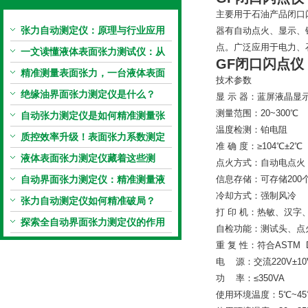
主要用于石油产品闭口
张力自动测定仪：原理与行业应用
器有自动点火、显示、
点。广泛应用于电力、石油
解析
一文读懂液体表面张力测试仪：从
GF闭口闪点仪
原理到应用全掌握
精准测量表面张力，一台液体表面
技术参数
张力系数测量仪就够了
绝缘油界面张力测定仪是什么？
显 示 器：蓝屏液晶显示（
测量范围：20~300℃
自动张力测定仪是如何精准测量张
温度检测：铂电阻
力的？
质控效率升级！表面张力系数测定
准 确 度：≥104℃±2℃
仪真香警告
液体表面张力测定仪藏着这些测
点火方式：自动电点火
定“小窍门”
自动界面张力测定仪：精准测量液
信息存储：可存储200
冷却方式：强制风冷
体界面张力的关键设备
张力自动测定仪如何精准破局？
打 印 机：热敏、汉字、
探索全自动界面张力测定仪的作用
自检功能：测试头、点
重 复 性：符合ASTM D
电 源：交流220V±10V
功 率：≤350VA
使用环境温度：5℃~45