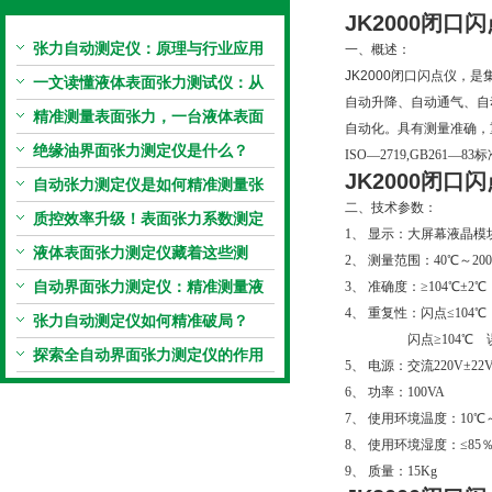
JK2000闭口
张力自动测定仪：原理与行业应用
一、概述：
JK2000闭口闪点仪
，
是
解析
一文读懂液体表面张力测试仪：从
自动升降、自动通气、自
原理到应用全掌握
精准测量表面张力，一台液体表面
自动化。具有测量准确，
张力系数测量仪就够了
绝缘油界面张力测定仪是什么？
ISO—2719,GB261—83
JK2000闭口
自动张力测定仪是如何精准测量张
二、技术参数：
力的？
质控效率升级！表面张力系数测定
1、 显示：大屏幕液晶模
仪真香警告
液体表面张力测定仪藏着这些测
2、 测量范围：40℃～20
定“小窍门”
自动界面张力测定仪：精准测量液
3、 准确度：≥104℃±2℃ 
4、 重复性：闪点≤104℃
体界面张力的关键设备
张力自动测定仪如何精准破局？
闪点≥104℃ 误
探索全自动界面张力测定仪的作用
5、 电源：交流220V±22V 
6、 功率：100VA
7、 使用环境温度：10℃
8、 使用环境湿度：≤85
9、 质量：15Kg