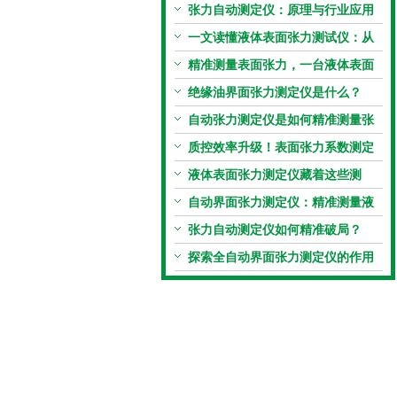
张力自动测定仪：原理与行业应用
解析
一文读懂液体表面张力测试仪：从
原理到应用全掌握
精准测量表面张力，一台液体表面
张力系数测量仪就够了
绝缘油界面张力测定仪是什么？
自动张力测定仪是如何精准测量张
力的？
质控效率升级！表面张力系数测定
仪真香警告
液体表面张力测定仪藏着这些测
定“小窍门”
自动界面张力测定仪：精准测量液
体界面张力的关键设备
张力自动测定仪如何精准破局？
探索全自动界面张力测定仪的作用