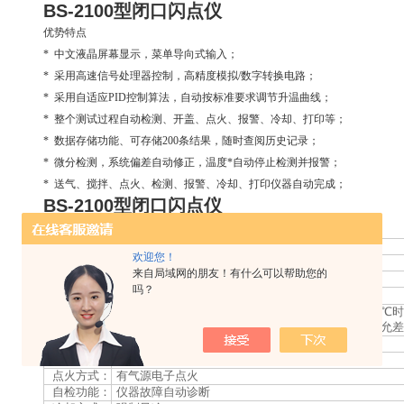
BS-2100型闭口闪点仪
优势特点
* 中文液晶屏幕显示，菜单导向式输入；
* 采用高速信号处理器控制，高精度模拟/数字转换电路；
* 采用自适应PID控制算法，自动按标准要求调节升温曲线；
* 整个测试过程自动检测、开盖、点火、报警、冷却、打印等；
* 数据存储功能、可存储200条结果，随时查阅历史记录；
* 微分检测，系统偏差自动修正，温度*自动停止检测并报警；
* 送气、搅拌、点火、检测、报警、冷却、打印仪器自动完成；
BS-2100型闭口闪点仪
技术参数
显示方式：
中文液晶显示
欢迎您！
测量方式：
热电偶微分检测式
来自局域网的朋友！有什么可以帮助您的
测量范围：
室温-350℃
吗？
分 辨 率：
0.1℃
国家标准：闪点值<104℃时允差±1℃ 、闪点值≥104℃时
重 复 性：
标准：闪点值≤110℃时允差±1℃ 、闪点值>110℃时允差
打 印 机：
热敏打印机，56毫米纸宽
温度检测：
进口铂电阻（Pt100Ω）
点火方式：
有气源电子点火
自检功能：
仪器故障自动诊断