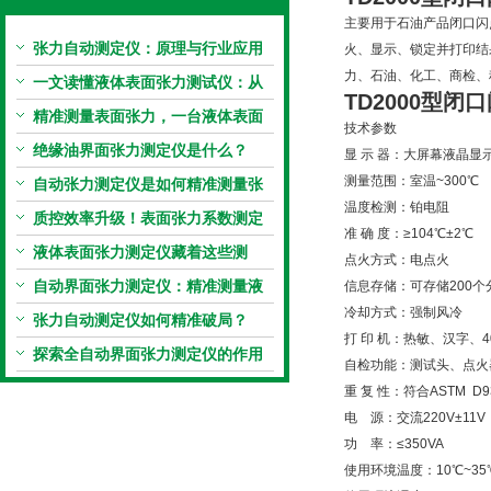
主要用于石油产品闭口闪
张力自动测定仪：原理与行业应用
火、显示、锁定并打印结
力、石油、化工、商检、科研等
解析
一文读懂液体表面张力测试仪：从
TD2000型
闭口
原理到应用全掌握
精准测量表面张力，一台液体表面
技术参数
张力系数测量仪就够了
绝缘油界面张力测定仪是什么？
显 示 器：大屏幕液晶显示
测量范围：室温~300℃
自动张力测定仪是如何精准测量张
温度检测：铂电阻
力的？
质控效率升级！表面张力系数测定
准 确 度：≥104℃±2℃ 
仪真香警告
液体表面张力测定仪藏着这些测
点火方式：电点火
定“小窍门”
自动界面张力测定仪：精准测量液
信息存储：可存储200个
冷却方式：强制风冷
体界面张力的关键设备
张力自动测定仪如何精准破局？
打 印 机：热敏、汉字、4
探索全自动界面张力测定仪的作用
自检功能：测试头、点火
重 复 性：符合ASTM D93
电 源：交流220V±11V，
功 率：≤350VA
使用环境温度：10℃~35