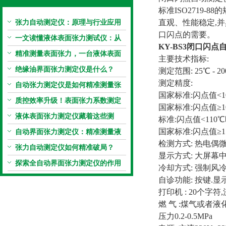
标准ISO2719
张力自动测定仪：原理与行业应用
直观、性能稳定,
口闪点的需要。
解析
一文读懂液体表面张力测试仪：从
KY-BS3闭口闪点
原理到应用全掌握
精准测量表面张力，一台液体表面
主要技术指标:
张力系数测量仪就够了
绝缘油界面张力测定仪是什么？
测定范围: 25℃ - 2
测定精度:
自动张力测定仪是如何精准测量张
国家标准:闪点值<1
力的？
质控效率升级！表面张力系数测定
国家标准:闪点值≥1
仪真香警告
液体表面张力测定仪藏着这些测
标准:闪点值<110
定“小窍门”
国家标准:闪点值≥1
自动界面张力测定仪：精准测量液
检测方式: 热电偶
体界面张力的关键设备
张力自动测定仪如何精准破局？
显示方式: 大屏幕
探索全自动界面张力测定仪的作用
冷却方式: 强制风
自诊功能: 按键.显
打印机 : 20个字符
燃 气 :煤气或者
压力0.2-0.5MPa