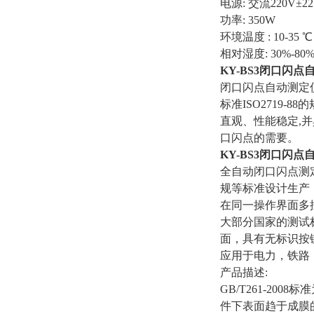
电源: 交流220V±22V 
功率: 350W
环境温度 : 10-35 ℃
相对湿度: 30%-80
KY-BS3闭口闪点
闭口闪点自动测定仪
标准ISO2719
直观、性能稳定,
口闪点的需要。
KY-BS3闭口闪点
全自动闭口闪点测定仪是
规等标准设计生产
在同一操作界面多
大部分国家的测试
面，具有无标识按
应用于电力，铁路
产品描述:
GB/T261-2
件下表面趋于成膜