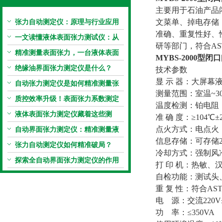
主要用于石油产品
张力自动测定仪：原理与行业应用
文菜单、掉电存储
准确、重复性好、
解析
一文读懂液体表面张力测试仪：从
研等部门，符合ASTM
原理到应用全掌握
精准测量表面张力，一台液体表面
MYBS-2000型
闭口
张力系数测量仪就够了
绝缘油界面张力测定仪是什么？
技术参数
显 示 器：大屏幕液
自动张力测定仪是如何精准测量张
测量范围：室温~30
力的？
质控效率升级！表面张力系数测定
温度检测：铂电阻
仪真香警告
液体表面张力测定仪藏着这些测
准 确 度：≥104℃±
定“小窍门”
点火方式：电点火
自动界面张力测定仪：精准测量液
信息存储：可存储2
体界面张力的关键设备
张力自动测定仪如何精准破局？
冷却方式：强制风
探索全自动界面张力测定仪的作用
打 印 机：热敏、汉
自检功能：测试头
重 复 性：符合ASTM
电 源：交流220V±1
功 率：≤350VA