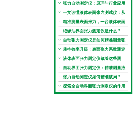
张力自动测定仪：原理与行业应用
解析
一文读懂液体表面张力测试仪：从
原理到应用全掌握
精准测量表面张力，一台液体表面
张力系数测量仪就够了
绝缘油界面张力测定仪是什么？
自动张力测定仪是如何精准测量张
力的？
质控效率升级！表面张力系数测定
仪真香警告
液体表面张力测定仪藏着这些测
定“小窍门”
自动界面张力测定仪：精准测量液
体界面张力的关键设备
张力自动测定仪如何精准破局？
探索全自动界面张力测定仪的作用