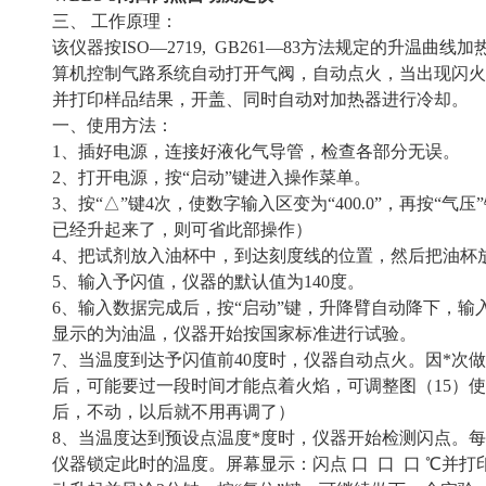
三、 工作原理：
该仪器按ISO—2719, GB261—83方法规定的升温
算机控制气路系统自动打开气阀，自动点火，当出现闪火
并打印样品结果，开盖、同时自动对加热器进行冷却。
一、使用方法：
1、插好电源，连接好液化气导管，检查各部分无误。
2、打开电源，按“启动”键进入操作菜单。
3、按“△”键4次，使数字输入区变为“400.0”，再按“
已经升起来了，则可省此部操作）
4、把试剂放入油杯中，到达刻度线的位置，然后把油杯
5、输入予闪值，仪器的默认值为140度。
6、输入数据完成后，按“启动”键，升降臂自动降下，输入位
显示的为油温，仪器开始按国家标准进行试验。
7、当温度到达予闪值前40度时，仪器自动点火。因*次
后，可能要过一段时间才能点着火焰，可调整图（15）
后，不动，以后就不用再调了）
8、当温度达到预设点温度*度时，仪器开始检测闪点。
仪器锁定此时的温度。屏幕显示：闪点 口 口 口 ℃并