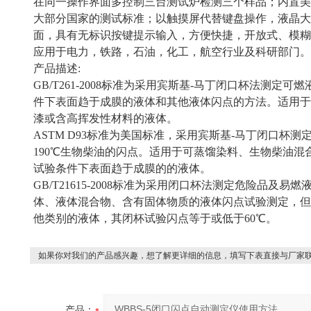
在同一操作界面多控制三台测试炉检测三个样品；内置美
大部分国家的测试标准；以触摸屏代替键盘操作，液晶大
面，具有无标识按键提示输入，方便快捷，开放式、模糊
应用于电力，铁路，石油，化工，航空行业及科研部门。
产品描述:
GB/T261-2008标准为采用宾斯基-马丁闭口杯法测定
件下表面趋于成膜的液体和其他液体闪点的方法。适用于
漆或含高挥发性材料的液体。
ASTM D93标准为美国标准，采用宾斯基-马丁闭口杯测定4
190℃生物柴油的闪点。适用于可蒸馏染料、生物柴油
试验条件下表面趋于成膜的的液体。
GB/T21615-2008标准为采用闭口杯法测定危险品及
体、液体混合物、含有固体物质的液体闪点试验测定，但
他类别的液体，其闭杯试验闪点等于或低于60℃。
如果你对我们的产品感兴趣，想了解更详细的信息，填写下表直接与厂家
产品：