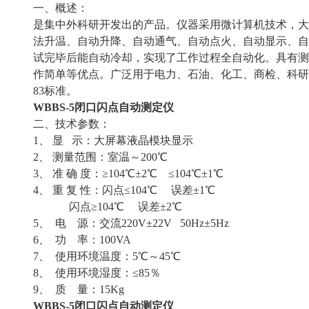
一、概述：
是集中外科研开发出的产品。仪器采用微计算机技术，大
法升温、自动升降、自动通气、自动点火、自动显示、自
试完毕后能自动冷却，实现了工作过程全自动化。具有测
作简单等优点。广泛用于电力、石油、化工、商检、科研等部门
83标准。
WBBS-5
闭口闪点自动测定仪
二、技术参数：
1、 显 示：大屏幕液晶模块显示
2、 测量范围：室温～200℃
3、 准 确 度：≥104℃±2℃ ≤104℃±1℃
4、 重 复 性：闪点≤104℃ 误差±1℃
闪点≥104℃ 误差±2℃
5、 电 源：交流220V±22V 50Hz±5Hz
6、 功 率：100VA
7、 使用环境温度：5℃～45℃
8、 使用环境湿度：≤85％
9、 质 量：15Kg
WBBS-5
闭口闪点自动测定仪