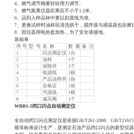
4、燃气调节阀要轻轻用力调节。
5、燃气瓶离仪器距离应不小于1.2米。
6、品到入样品杯中要以刻度线为准。
7、更换试样时油杯应清洗烘干，搅拌器与感温器也应擦
8、因仪器用电热套加热，为了安全请接地。
装箱单
序 号
型 号
名 称
数 量
备 注
1
闪点测定仪
1台
2
油杯
1个
3
保险丝
2个
4
电源线
1根
5
产品说明书
1份
6
合格证
1份
7
汽源线
1根
8
减压阀
1个
WBBS-5
闭口闪点自动测定仪
全自动闭口闪点测定仪是依据GB/T261-2008、GB/T21615
规等标准设计生产，是测定石油产品闭口闪点的新型仪器