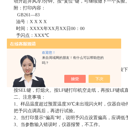
动升起并风冷3分钟。按“复位”键，可继续做下一个实验
附：打印内容：
GB261—83
油号：X X X X
时间：XXXX年XX月XX日00：00
予闪点：XXX℃
闪点：XXX℃
气压：XXX. X KPa
欢迎您！
试验员：
来自局域网的朋友！有什么可以帮助您的
9、⑴打印机自检：
吗？
先按下SEL键，指示灯熄火，按下LF键不抬手，接着按下
打印。再按SEL或LF键，则停止自检。
⑵送纸方式:
按SEL键，灯熄火。按LF键打印机空走纸，再按LF键或
二、注意事项：
1、样品温度超过预置温度30℃未出现闪火时，仪器自动
把予闪点调高后，再进行试验。
2、当打印显示“偏高”时，说明予闪点设置偏高，应调低
3、当参数输入错误时，仪器报警，不工作。