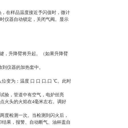
曲线加热，在样品温度接近予闪值时，微计
时仪器自动锁定，关闭气阀。显示
气压”键，升降臂将升起。（如果升降臂
放到仪器的加热套中。
变为：温度 口 口 口.口 ℃。此时
做试验，管道中有空气，电炉丝亮
使点火头的火焰在4毫米左右。调好
每两度检测一次。当检测到闪火后，
打印结果，报警、自动断气、油杯盖自