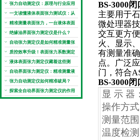
BS-3000
闭
张力自动测定仪：原理与行业应用
主要用于石
解析
一文读懂液体表面张力测试仪：从
微处理器技
原理到应用全掌握
精准测量表面张力，一台液体表面
交互更方
张力系数测量仪就够了
绝缘油界面张力测定仪是什么？
火、显示
自动张力测定仪是如何精准测量张
有测量准
力的？
质控效率升级！表面张力系数测定
点。广泛
仪真香警告
液体表面张力测定仪藏着这些测
门，符合AST
定“小窍门”
自动界面张力测定仪：精准测量液
BS-3000
闭
体界面张力的关键设备
张力自动测定仪如何精准破局？
探索全自动界面张力测定仪的作用
显 示 
操作
测量范围
温度检测