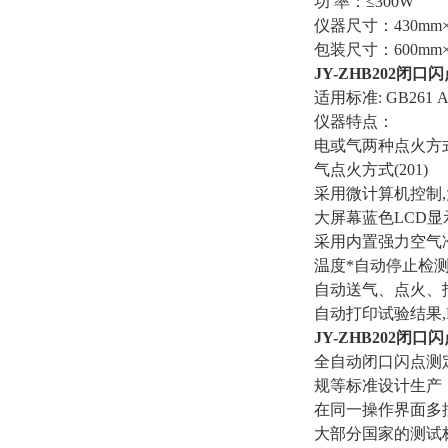
功 率：≤300W
仪器尺寸：430mm×3
包装尺寸：600mm×5
JY-ZHB202
闭口闪
适用标准: GB261 A
仪器特点：
电或气两种点火方式(
气点火方式(201)
采用微计算机控制
大屏幕蓝色LCD显
采用内置强力空气
温度*自动停止检
自动送气、点火、
自动打印试验结果,R
JY-ZHB202
闭口闪
全自动闭口闪点测定仪是
规等标准设计生产
在同一操作界面多
大部分国家的测试