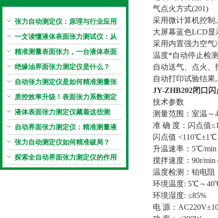
气点火方式(201)
采用微计算机控制
张力自动测定仪：原理与行业应用
大屏幕蓝色LCD显
解析
一文读懂液体表面张力测试仪：从
采用内置强力空气
原理到应用全掌握
精准测量表面张力，一台液体表面
温度*自动停止检
张力系数测量仪就够了
绝缘油界面张力测定仪是什么？
自动送气、点火、
自动打印试验结果,R
自动张力测定仪是如何精准测量张
JY-ZHB202
闭口闪
力的？
质控效率升级！表面张力系数测定
技术参数
仪真香警告
液体表面张力测定仪藏着这些测
测量范围：室温～4
准 确 度：闪点值≤
定“小窍门”
自动界面张力测定仪：精准测量液
闪点值 <110℃±1
体界面张力的关键设备
张力自动测定仪如何精准破局？
升温速率：5℃/min～
探索全自动界面张力测定仪的作用
搅拌速度：90r/min～
温度检测：铂电阻（P
环境温度: 5℃～40
环境湿度: ≤85%
电 源：AC220V±10