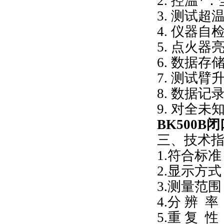
2. 控温
3. 测试超
4. 仪器自
5. 点火
6. 数据
7. 测试
8. 数据
9. 对全
BK500B
闭
三、技术
1.符合标准：
2.显示方
3.测量范
4.分 辨 率
5.重 复 