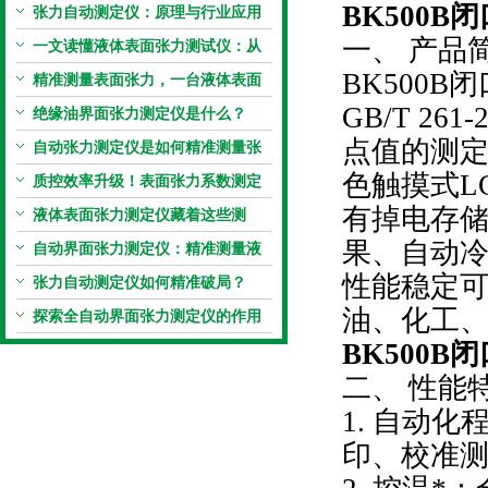
BK500B
闭
张力自动测定仪：原理与行业应用
一、 产品
解析
一文读懂液体表面张力测试仪：从
BK500B
原理到应用全掌握
精准测量表面张力，一台液体表面
GB/T 2
张力系数测量仪就够了
绝缘油界面张力测定仪是什么？
点值的测定
自动张力测定仪是如何精准测量张
色触摸式L
力的？
质控效率升级！表面张力系数测定
有掉电存
仪真香警告
液体表面张力测定仪藏着这些测
果、自动
定“小窍门”
自动界面张力测定仪：精准测量液
性能稳定
体界面张力的关键设备
张力自动测定仪如何精准破局？
油、化工
探索全自动界面张力测定仪的作用
BK500B
闭
二、 性能
1. 自动
印、校准