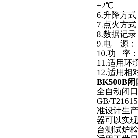
±2℃
6.升降方
7.点火方
8.数据记录
9.电 源： 
10.功 率
11.适用环
12.适用相
BK500B
闭
全自动闭口闪
GB/T216
准设计生
器可以实
台测试炉