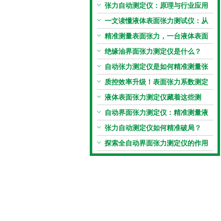
张力自动测定仪：原理与行业应用
解析
一文读懂液体表面张力测试仪：从
原理到应用全掌握
精准测量表面张力，一台液体表面
张力系数测量仪就够了
绝缘油界面张力测定仪是什么？
自动张力测定仪是如何精准测量张
力的？
质控效率升级！表面张力系数测定
仪真香警告
液体表面张力测定仪藏着这些测
定“小窍门”
自动界面张力测定仪：精准测量液
体界面张力的关键设备
张力自动测定仪如何精准破局？
探索全自动界面张力测定仪的作用