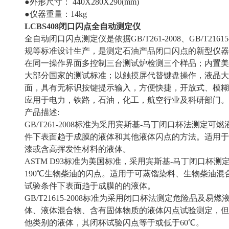
●外形尺寸： 440X280X290(mm)
●仪器重量：14kg
LCBS408
闭口闪点全自动测定仪
全自动闭口闪点测定仪是依据GB/T261-2008、GB/T21615
规等标准设计生产，是测定石油产品闭口闪点的新型仪器
在同一操作界面多控制三台测试炉检测三个样品；内置美
大部分国家的测试标准；以触摸屏代替键盘操作，液晶大
面，具有无标识按键提示输入，方便快捷，开放式、模糊
应用于电力，铁路，石油，化工，航空行业及科研部门。
产品描述:
GB/T261-2008标准为采用宾斯基-马丁闭口杯法测定
件下表面趋于成膜的液体和其他液体闪点的方法。适用于
漆或含高挥发性材料的液体。
ASTM D93标准为美国标准，采用宾斯基-马丁闭口杯测定4
190℃生物柴油的闪点。适用于可蒸馏染料、生物柴油
试验条件下表面趋于成膜的的液体。
GB/T21615-2008标准为采用闭口杯法测定危险品及
体、液体混合物、含有固体物质的液体闪点试验测定，但
他类别的液体，其闭杯试验闪点等于或低于60℃。