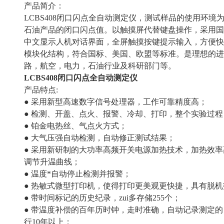
产品简介：
LCBS408闭口闪点全自动测定仪，测试样品的使用环
石油产品的闭口闪点值。以触摸屏代替键盘操作，采用国
中文显示人机对话界面，全屏触摸按键提示输入，方便快
模块化结构，符合国标、美国、欧盟等标准。是理想的进
路，航空，电力，石油行业及科研部门等。
LCBS408
闭口闪点全自动测定仪
产品特点:
● 采用新型高速数字信号处理器，工作可靠精度高；
● 检测、开盖、点火、报警、冷却、打印，整个实验过
● 铂金电热丝、气点火方式；
● 大气压强自动检测，自动修正测试结果；
● 采用新研制的大功率高频开关电源加热技术，加热效率
调节升温曲线；
● 温度*自动停止检测并报警；
● 热敏式微型打印机，使得打印更美观更快捷，具有脱
● 带时间标记的历史纪录，zui多存储255个；
● 带温度补偿的百年历时钟，走时准确，自动记录测定
行10年以上；