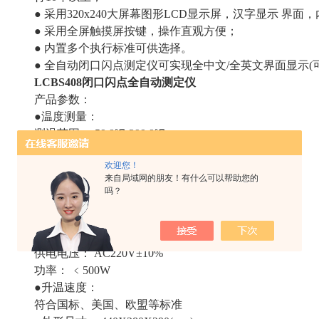
● 采用320x240大屏幕图形LCD显示屏，汉字显示 界面
● 采用全屏触摸屏按键，操作直观方便；
● 内置多个执行标准可供选择。
● 全自动闭口闪点测定仪可实现全中文/全英文界面显示(
LCBS408
闭口闪点全自动测定仪
产品参数：
●温度测量：
测温范围：-59.9℃-299.9℃
控温范围： 室温—300℃
欢迎您！
重复性： 0.025X（X-连续两次测试结果的平均值）
来自局域网的朋友！有什么可以帮助您的
分辨率： 0.1℃
吗？
精 度： 0.5%
●环境温度： 10—40℃
相对湿度： ﹤85%
供电电压： AC220V±10%
功率： ﹤500W
●升温速度：
符合国标、美国、欧盟等标准