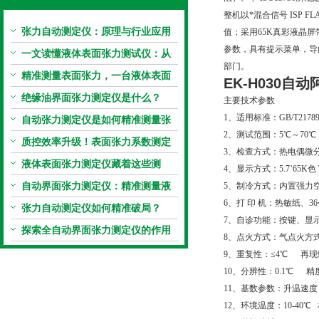
整机以*混合信号 ISP
张力自动测定仪：原理与行业应用
值；采用65K真彩液晶
参数，具有提示菜单，导
解析
一文读懂液体表面张力测试仪：从
部门。
原理到应用全掌握
精准测量表面张力，一台液体表面
EK-H030
张力系数测量仪就够了
绝缘油界面张力测定仪是什么？
主要技术参数
1、适用标准：GB/T21789-2
自动张力测定仪是如何精准测量张
2、测试范围：5℃～70
力的？
质控效率升级！表面张力系数测定
3、检查方式：热电偶微分
仪真香警告
液体表面张力测定仪藏着这些测
4、显示方式：5.7’65K色 
定“小窍门”
自动界面张力测定仪：精准测量液
5、制冷方式：内置强力
6、打 印 机：热敏纸、
体界面张力的关键设备
张力自动测定仪如何精准破局？
7、自诊功能：按键、显
探索全自动界面张力测定仪的作用
8、点火方式：气点火方
9、重复性：≤4℃ 再现
10、分辨性：0.1℃ 精度
11、基数参数：升温速度：符
12、环境温度：10-40℃