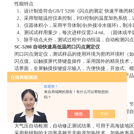
性能特点
1、设计制造符合GB/T 5208《闪点的测定 快速平衡闭
2、采用智能温控仪表控制，PID控制的温度加热系统，
3、仪器体积小，采用半导体制冷(外接冷水循环)，制
4、测试试样用量少，每次进样仅需2-4 ml。（固体或半
5、除手动点火外，测试过程中自动恒温，自动检测闪点
SC-5208 自动快速高低温闭口闪点测定仪
闭口闪点测定仪，测试样品的使用环境为密闭环境时（如
闪点值。以触摸屏代替键盘操作，采用国外的精良技术，
话界面，全屏触摸按键提示输入，方便快捷，开放式、模
合国标、美国、欧盟等标准。是理想的进口仪器替代产品
石油行业及科研部门等。
欢迎您！
特点
来自局域网的朋友！有什么可以帮助您的
采用新型高速数字信号处理器，工作可靠精度高；
吗？
一台主机可同时控制多台测试炉进行多个样品的测试，节
检测、开盖、点火、报警、冷却、打印，整个实验过程自
气电两用点火方式，即铂合金电热丝、燃气点火方式；
大气压自动检测，自动修正测试结果，可用于高海拔地区
采用新研制的大功率高频开关电源加热技术，加热效率高