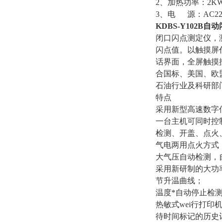
2、加热功率：2K
3、电 源：AC220
KDBS-Y102B
闭口闪点测定仪，
闪点值。以触摸屏
话界面，全屏触摸
合国标、美国、欧
石油行业及科研部
特点
采用新型高速数字
一台主机可同时控
检测、开盖、点火
气电两用点火方式
大气压自动检测，
采用新研制的大功
节升温曲线；
温度*自动停止检
热敏式wei行打
待时间标记的历史记