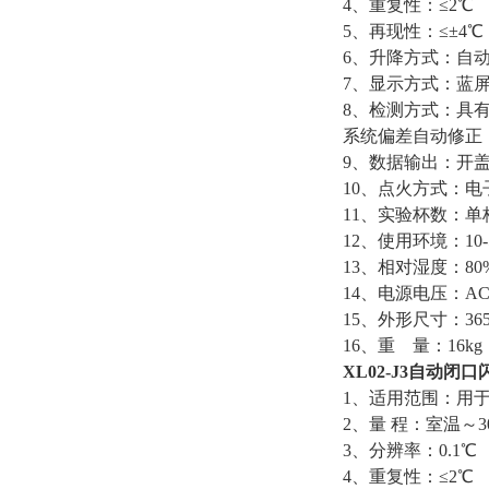
4、重复性：≤2℃
5、再现性：≤±4℃
6、升降方式：自
7、显示方式：蓝
8、检测方式：具
系统偏差自动修正
9、数据输出：开
10、点火方式：
11、实验杯数：单
12、使用环境：10-
13、相对湿度：80
14、电源电压：AC22
15、外形尺寸：365*
16、重 量：16kg
XL02-J3
自动闭口
1、适用范围：用
2、量 程：室温～3
3、分辨率：0.1℃
4、重复性：≤2℃