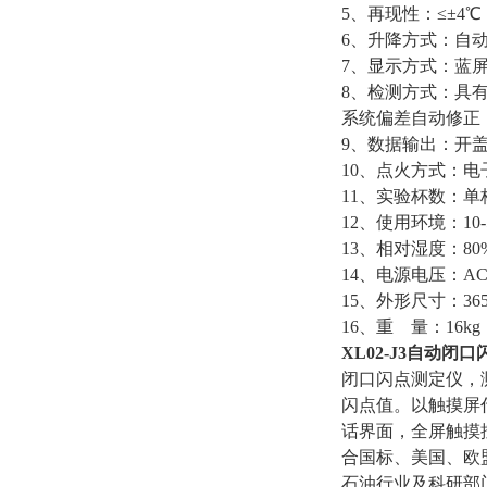
5、再现性：≤±4℃
6、升降方式：自
7、显示方式：蓝
8、检测方式：具
系统偏差自动修正
9、数据输出：开
10、点火方式：
11、实验杯数：单
12、使用环境：10-
13、相对湿度：80
14、电源电压：AC22
15、外形尺寸：365*
16、重 量：16kg
XL02-J3
自动闭口
闭口闪点测定仪，
闪点值。以触摸屏
话界面，全屏触摸
合国标、美国、欧
石油行业及科研部