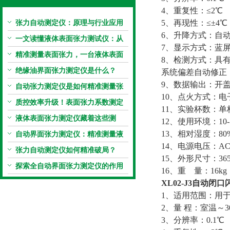
4、重复性：≤2℃
张力自动测定仪：原理与行业应用
5、再现性：≤±4℃
6、升降方式：自
解析
一文读懂液体表面张力测试仪：从
7、显示方式：蓝
原理到应用全掌握
精准测量表面张力，一台液体表面
8、检测方式：具
张力系数测量仪就够了
绝缘油界面张力测定仪是什么？
系统偏差自动修正
9、数据输出：开
自动张力测定仪是如何精准测量张
10、点火方式：
力的？
质控效率升级！表面张力系数测定
11、实验杯数：单
仪真香警告
液体表面张力测定仪藏着这些测
12、使用环境：10-
定“小窍门”
13、相对湿度：80
自动界面张力测定仪：精准测量液
14、电源电压：AC22
体界面张力的关键设备
张力自动测定仪如何精准破局？
15、外形尺寸：365*
探索全自动界面张力测定仪的作用
16、重 量：16kg
XL02-J3
自动闭口
1、适用范围：用
2、量 程：室温～3
3、分辨率：0.1℃