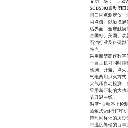
★功 率： 350
SCBS303自动闭
闭口闪点测定仪，
闪点值。以触摸屏
话界面，全屏触摸
合国标、美国、欧
石油行业及科研部
特点
采用新型高速数字
一台主机可同时控
检测、开盖、点火
气电两用点火方式
大气压自动检测，
采用新研制的大功
节升温曲线；
温度*自动停止检
热敏式wei行打
待时间标记的历史记
带温度补偿的百年