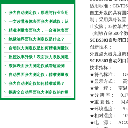
适用标准：GB/T261
张力自动测定仪：原理与行业应用
自主开发的具有国
制；采用风冷装置
解析
一文读懂液体表面张力测试仪：从
止实验；32位单
原理到应用全掌握
精准测量表面张力，一台液体表面
（能够存储500个
张力系数测量仪就够了
绝缘油界面张力测定仪是什么？
SCBS303自动闭
创新技术：
自动张力测定仪是如何精准测量张
外置点火器亮度调
力的？
质控效率升级！表面张力系数测定
SCBS303自动闭
仪真香警告
液体表面张力测定仪藏着这些测
技术指标：
定“小窍门”
★符合标准： GB/T2
自动界面张力测定仪：精准测量液
★显示方式： 高
体界面张力的关键设备
张力自动测定仪如何精准破局？
★量 程： 室温～
探索全自动界面张力测定仪的作用
★分 辨 率： 0.1
★重 复 性： 闪点
★环境温度： 5～
★相对湿度： 10
★电 源： AC220V