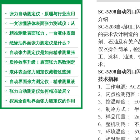
SC-5208
自动闭口
张力自动测定仪：原理与行业应用
介绍
解析
一文读懂液体表面张力测试仪：从
SC-5208自动闭
原理到应用全掌握
精准测量表面张力，一台液体表面
的要求设计制造的，
剂、石油及有关产品闭
张力系数测量仪就够了
绝缘油界面张力测定仪是什么？
仪器操作简单，检
自动张力测定仪是如何精准测量张
工、涂料、油漆、
力的？
质控效率升级！表面张力系数测定
求。
仪真香警告
SC-5208
自动闭口
液体表面张力测定仪藏着这些测
技术指标
定“小窍门”
自动界面张力测定仪：精准测量液
1、工作电源: AC220
体界面张力的关键设备
张力自动测定仪如何精准破局？
2、闪点检测范围： 
探索全自动界面张力测定仪的作用
3、控温精度： ±0
4、制冷方式： 
5、样品用量： 2ml
6、整机功耗： 不
7、环境温度： 5℃
8、相对湿度： 30