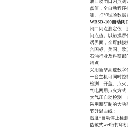
油自动闭口闪点测试仪（Oi
点值，全自动程序
测、打印试验数据
WBSD-100
自动闭
闭口闪点测定仪，
闪点值。以触摸屏
话界面，全屏触摸
合国标、美国、欧
石油行业及科研部
特点
采用新型高速数字
一台主机可同时控
检测、开盖、点火
气电两用点火方式
大气压自动检测，
采用新研制的大功
节升温曲线；
温度*自动停止检
热敏式wei行打