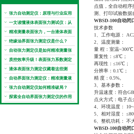
点值，全自动程序
张力自动测定仪：原理与行业应用
测、打印试验数据
WBSD-100
自动闭
解析
一文读懂液体表面张力测试仪：从
技术参数
原理到应用全掌握
精准测量表面张力，一台液体表面
1、工作电源： AC
张力系数测量仪就够了
绝缘油界面张力测定仪是什么？
2、温度测量：
量 程：室温~3
自动张力测定仪是如何精准测量张
重复性：≤8℃
力的？
质控效率升级！表面张力系数测定
再现性：≤16
仪真香警告
液体表面张力测定仪藏着这些测
分辨率：0.1
定“小窍门”
精 度：0.5%
自动界面张力测定仪：精准测量液
3、基本参数：
体界面张力的关键设备
张力自动测定仪如何精准破局？
升温速度：符合GB
探索全自动界面张力测定仪的作用
点火方式：电子点
4、环境温度： 1
5、相对湿度： 
6、整机功耗： 不大
WBSD-100
自动闭