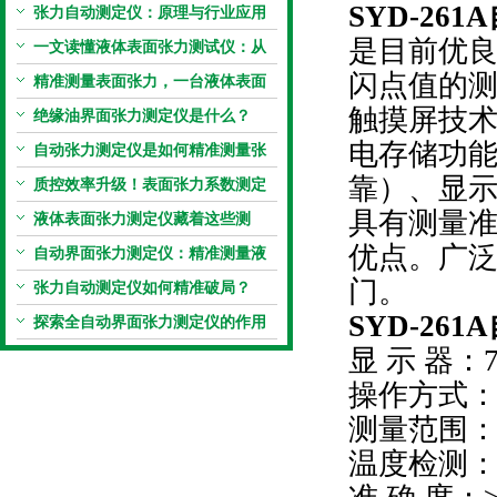
SYD-26
张力自动测定仪：原理与行业应用
是目前优
解析
一文读懂液体表面张力测试仪：从
闪点值的测
原理到应用全掌握
精准测量表面张力，一台液体表面
触摸屏技
张力系数测量仪就够了
绝缘油界面张力测定仪是什么？
电存储功
自动张力测定仪是如何精准测量张
靠）、显
力的？
质控效率升级！表面张力系数测定
具有测量
仪真香警告
液体表面张力测定仪藏着这些测
优点。广
定“小窍门”
自动界面张力测定仪：精准测量液
门。
体界面张力的关键设备
张力自动测定仪如何精准破局？
SYD-26
探索全自动界面张力测定仪的作用
显 示 器：
操作方式
测量范围：
温度检测