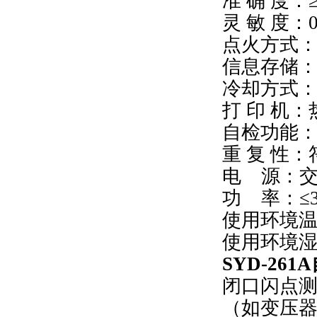
准 确 度：≥
灵 敏 度：0
点火方式
信息存储：
冷却方式
打 印 机
自检功能
重 复 性：符
电 源：交流2
功 率：≤3
使用环境温度
使用环境湿
SYD-26
闭口闪点
（如变压