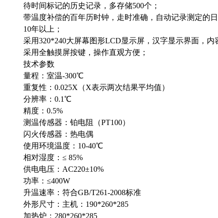
待时间标记的历史记录，多存储500个；
带温度补偿的百年历时钟，走时准确，自动记录测定的日
10年以上；
采用320*240大屏幕图形LCD显示屏，汉字显示界面，
采用全触摸屏按键，操作直观方便；
技术参数
量程：室温-300℃
重复性：0.025X（X表示两次结果平均值）
分辨率：0.1℃
精度：0.5%
测温传感器：铂电阻（PT100）
闪火传感器：热电偶
使用环境温度：10-40℃
相对湿度：≤ 85%
供电电压：AC220±10%
功率：≤400W
升温速率：符合GB/T261-2008标准
外形尺寸：主机：190*260*285
加热炉：280*260*285