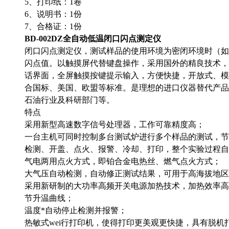
5、打印纸：1卷
6、说明书：1份
7、合格证：1份
BD-002DZ全自动低温闭口闪点测定仪
闭口闪点测定仪，测试样品的使用环境为密闭环境时（如
闪点值。以触摸屏代替键盘操作，采用国外的精良技术，
话界面，全屏触摸按键提示输入，方便快捷，开放式、模
合国标、美国、欧盟等标准。是理想的进口仪器替代产品
石油行业及科研部门等。
特点
采用新型高速数字信号处理器，工作可靠精度高；
一台主机可同时控制多台测试炉进行多个样品的测试，节
检测、开盖、点火、报警、冷却、打印，整个实验过程自
气电两用点火方式，即铂合金电热丝、燃气点火方式；
大气压自动检测，自动修正测试结果，可用于高海拔地区
采用新研制的大功率高频开关电源加热技术，加热效率高
节升温曲线；
温度*自动停止检测并报警；
热敏式wei行打印机，使得打印更美观更快捷，具有脱机