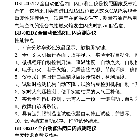
DSL-002DZ全自动低温闭口闪点测定仪是按照国家及标准GB
产的。仪器采用美国进口ARM32位嵌入式SoC系统实
重复性好等特点。适用于在低温条件下，测量石油产品用
气与空气的混合气接触火焰发生闪火时的zui低温度。
BD-002DZ全自动低温闭口闪点测定仪
性能特点
1、7”高分辨率彩色液晶显示、触摸屏按键。
2、全中文人机操作界面，汉字显示，实验全程自动化，
3、微机程序自动控制升温、降温速度，自动点火、自动
4、电子点火、电子火焰、无需连接气源、节能环保、确
5、仪器采用德国进口高精度温度传感器，检测温度。
5、试验时检测机构自动下降，试验结束检测机构自动上
6、实时大气压检测，便于实验结果的大气压补偿。
7、实验全程微机控制，无需人工干预，一键启动，自动
8、故障自诊断系统。
9、具有达到限制温度试验仪器自动停止试验，并提示。
10、试验结束自动保存、打印试验结果。
BD-002DZ全自动低温闭口闪点测定仪
主要技术参数及指标