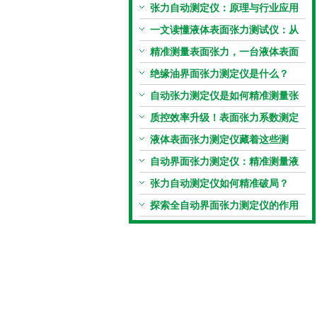
张力自动测定仪：原理与行业应用
解析
一文读懂液体表面张力测试仪：从
原理到应用全掌握
精准测量表面张力，一台液体表面
张力系数测量仪就够了
绝缘油界面张力测定仪是什么？
自动张力测定仪是如何精准测量张
力的？
质控效率升级！表面张力系数测定
仪真香警告
液体表面张力测定仪藏着这些测
定“小窍门”
自动界面张力测定仪：精准测量液
体界面张力的关键设备
张力自动测定仪如何精准破局？
探索全自动界面张力测定仪的作用