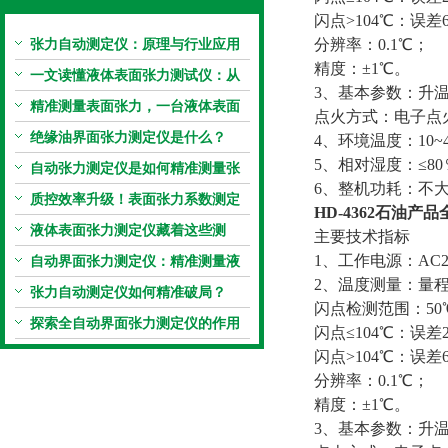
闪点>104℃：误差
张力自动测定仪：原理与行业应用
分辨率：0.1℃；
精度：±1℃。
解析
一文读懂液体表面张力测试仪：从
3、基本参数：升温
原理到应用全掌握
精准测量表面张力，一台液体表面
点火方式：电子点火
张力系数测量仪就够了
绝缘油界面张力测定仪是什么？
4、环境温度：10~
5、相对湿度：≤8
自动张力测定仪是如何精准测量张
6、整机功耗：不大
力的？
质控效率升级！表面张力系数测定
HD-4362石油
仪真香警告
液体表面张力测定仪藏着这些测
主要技术指标
定“小窍门”
1、工作电源：AC22
自动界面张力测定仪：精准测量液
2、温度测量：量程：
体界面张力的关键设备
张力自动测定仪如何精准破局？
闪点检测范围：50℃
探索全自动界面张力测定仪的作用
闪点≤104℃：误差
闪点>104℃：误差
分辨率：0.1℃；
精度：±1℃。
3、基本参数：升温