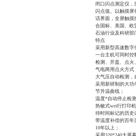
闭口闪点测定仪，
闪点值。以触摸屏
话界面，全屏触摸
合国标、美国、欧
石油行业及科研部
特点
采用新型高速数字
一台主机可同时控
检测、开盖、点火
气电两用点火方式
大气压自动检测，
采用新研制的大功
节升温曲线；
温度*自动停止检
热敏式wei行打
待时间标记的历史记
带温度补偿的百年
10年以上；
采用320*240