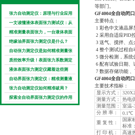
等部门。
张力自动测定仪：原理与行业应用
GF4004全自动闭
主要特点：
解析
一文读懂液体表面张力测试仪：从
1 彩色中文液晶
原理到应用全掌握
精准测量表面张力，一台液体表面
2 采用自适应PI
张力系数测量仪就够了
绝缘油界面张力测定仪是什么？
3 送气、搅拌、
4 整个测试过程
自动张力测定仪是如何精准测量张
5 微分检测，系
力的？
质控效率升级！表面张力系数测定
6 配有试验日期
仪真香警告
液体表面张力测定仪藏着这些测
7 数据存储功能 、
定“小窍门”
GF4004全自动闭
自动界面张力测定仪：精准测量液
主要技术指标：
体界面张力的关键设备
张力自动测定仪如何精准破局？
显示方式：
320
探索全自动界面张力测定仪的作用
测量方式：
热电
测量范围：
室温-
分 辨 率：
0.1℃
国家标
重 复 性：
标准：
打 印 机：
高速