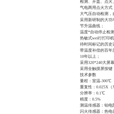
检测、开盖、点火
气电两用点火方式
大气压自动检测，
采用新研制的大功
节升温曲线；
温度*自动停止检
热敏式wei行打
待时间标记的历史记
带温度补偿的百年
10年以上；
采用320*240
采用全触摸屏按键
技术参数
量程：室温-300℃
重复性：0.025
分辨率：0.1℃
精度：0.5%
测温传感器：铂电阻
闪火传感器：热电