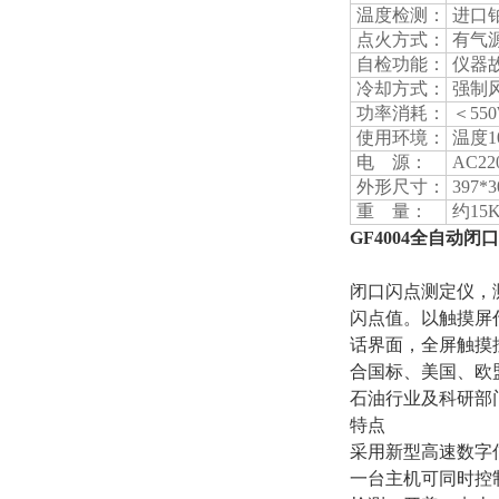
温度检测：
进口铂
点火方式：
有气
自检功能：
仪器
冷却方式：
强制
功率消耗：
＜55
使用环境：
温度1
电 源：
AC22
外形尺寸：
397*3
重 量：
约15
GF4004全自动闭
闭口闪点测定仪，
闪点值。以触摸屏
话界面，全屏触摸
合国标、美国、欧
石油行业及科研部
特点
采用新型高速数字
一台主机可同时控