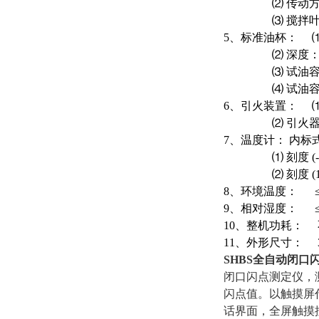
⑵ 传动方式
⑶ 搅拌叶片规
5、标准油杯： ⑴ 
⑵ 深度：5
⑶ 试油容量刻
⑷ 试油容量：
6、引火装置： 
⑵ 引火器孔径
7、温度计： 内标
⑴ 刻度 (-30
⑵ 刻度 (100
8、环境温度： ≤
9、相对湿度： ≤
10、整机功耗： 
11、外形尺寸： 3
SHBS
全自动闭口
闭口闪点测定仪，
闪点值。以触摸屏
话界面，全屏触摸