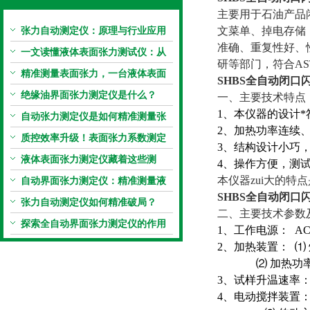
主要用于石油产品
张力自动测定仪：原理与行业应用
文菜单、掉电存储
准确、重复性好、
解析
一文读懂液体表面张力测试仪：从
研等部门，符合ASTM
原理到应用全掌握
精准测量表面张力，一台液体表面
SHBS
全自动闭口
张力系数测量仪就够了
绝缘油界面张力测定仪是什么？
一、主要技术特点
1、本仪器的设计*符合
自动张力测定仪是如何精准测量张
2、加热功率连续
力的？
质控效率升级！表面张力系数测定
3、结构设计小巧
仪真香警告
液体表面张力测定仪藏着这些测
4、操作方便，测
定“小窍门”
本仪器zui大的
自动界面张力测定仪：精准测量液
SHBS
全自动闭口
体界面张力的关键设备
张力自动测定仪如何精准破局？
二、主要技术参数
探索全自动界面张力测定仪的作用
1、工作电源： AC(
2、加热装置： ⑴
⑵ 加热功率从(
3、试样升温速率： (
4、电动搅拌装置：