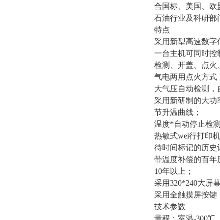
合国标、美国、欧
石油行业及科研部
特点
采用新型高速数字
一台主机可同时控
检测、开盖、点火
气电两用点火方式
大气压自动检测，
采用新研制的大功
节升温曲线；
温度*自动停止检
热敏式wei行打
待时间标记的历史记
带温度补偿的百年
10年以上；
采用320*240
采用全触摸屏按键
技术参数
量程：室温-300℃