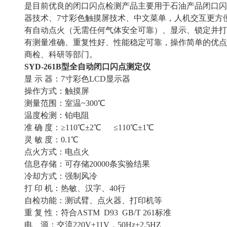
是目前优良的闭口闪点检测产品主要用于石油产品闭口闪
器技术、7寸彩色触摸屏技术、中文菜单，人机交互更方
有自动点火（无需任何气体安全可靠）、显示、锁定并打
有测量准确、重复性好、性能稳定可靠，操作简单的优点
商检、科研等部门。
SYD-261B型全自动闭口闪点测定仪
显 示 器：7寸彩色LCD显示器
操作方式：触摸屏
测量范围：室温~300℃
温度检测：铂电阻
准 确 度：≥110℃±2℃ ≤110℃±1℃
灵 敏 度：0.1℃
点火方式：电点火
信息存储：可存储20000条实验结果
冷却方式：强制风冷
打 印 机：热敏、汉字、40行
自检功能：测试臂、点火器、打印机等
重 复 性：符合ASTM D93 GB/T 261标准
电 源：交流220V±11V，50Hz±2.5HZ