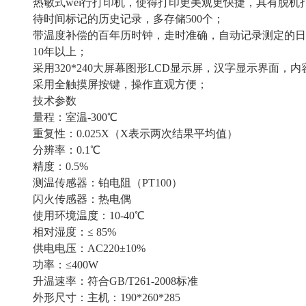
热敏式wei行打印机，使得打印更美观更快捷，具有脱机
待时间标记的历史记录，多存储500个；
带温度补偿的百年历时钟，走时准确，自动记录测定的日
10年以上；
采用320*240大屏幕图形LCD显示屏，汉字显示界面，
采用全触摸屏按键，操作直观方便；
技术参数
量程：室温-300℃
重复性：0.025X（X表示两次结果平均值）
分辨率：0.1℃
精度：0.5%
测温传感器：铂电阻（PT100）
闪火传感器：热电偶
使用环境温度：10-40℃
相对湿度：≤ 85%
供电电压：AC220±10%
功率：≤400W
升温速率：符合GB/T261-2008标准
外形尺寸：主机：190*260*285