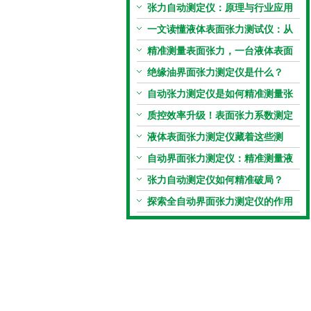
张力自动测定仪：原理与行业应用
解析
一文读懂液体表面张力测试仪：从
原理到应用全掌握
精准测量表面张力，一台液体表面
张力系数测量仪就够了
绝缘油界面张力测定仪是什么？
自动张力测定仪是如何精准测量张
力的？
质控效率升级！表面张力系数测定
仪真香警告
液体表面张力测定仪藏着这些测
定“小窍门”
自动界面张力测定仪：精准测量液
体界面张力的关键设备
张力自动测定仪如何精准破局？
探索全自动界面张力测定仪的作用