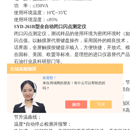
功 率：≤350VA
使用环境温度：10℃~35℃
使用环境湿度：≤85%
SYD-261B型全自动闭口闪点测定仪
闭口闪点测定仪，测试样品的使用环境为密闭环境时（如
闪点值。以触摸屏代替键盘操作，采用国外的精良技术，
话界面，全屏触摸按键提示输入，方便快捷，开放式、模
合国标、美国、欧盟等标准。是理想的进口仪器替代产品
石油行业及科研部门等。
特点
采用新型高速数字信号处理器，工作可靠精度高；
欢迎您！
一台主机可同时控制多台测试炉进行多个样品的测试，节
来自局域网的朋友！有什么可以帮助您的
吗？
检测、开盖、点火、报警、冷却、打印，整个实验过程自
气电两用点火方式，即铂合金电热丝、燃气点火方式；
大气压自动检测，自动修正测试结果，可用于高海拔地区
采用新研制的大功率高频开关电源加热技术，加热效率高
节升温曲线；
温度*自动停止检测并报警；