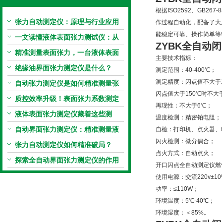
根据ISO2592、GB
张力自动测定仪：原理与行业应用
作过程自动化，配备了大
能稳定可靠、操作简单等
解析
一文读懂液体表面张力测试仪：从
ZYBK全
自动闭
原理到应用全掌握
精准测量表面张力，一台液体表面
主要技术指标：
张力系数测量仪就够了
绝缘油界面张力测定仪是什么？
测定范围：40-400℃；
测定精度：闪点值不大于1
自动张力测定仪是如何精准测量张
闪点值大于150℃时不大
力的？
质控效率升级！表面张力系数测定
再现性：不大于6℃；
仪真香警告
液体表面张力测定仪藏着这些测
温度检测：精密铂电阻；
定“小窍门”
自动界面张力测定仪：精准测量液
自检：打印机、点火器、
闪火检测：微分偶合；
体界面张力的关键设备
张力自动测定仪如何精准破局？
点火方式：自动点火；
探索全自动界面张力测定仪的作用
开口闪点全自动测定仪燃气
使用电源：交流220v±10%
功率：≤110W；
环境温度：5℃-40℃；
环境湿度：＜85%。