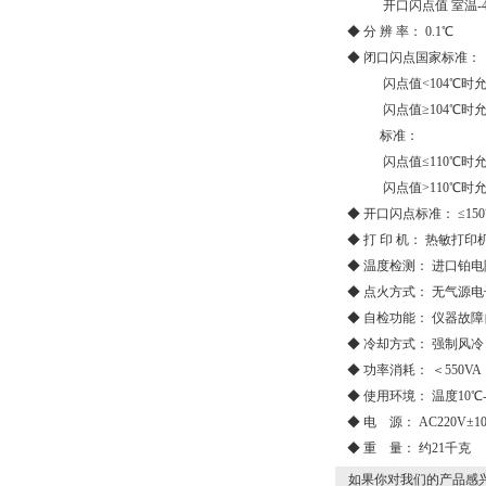
开口闪点值 室温-4
◆ 分 辨 率： 0.1℃
◆ 闭口闪点国家标准：
闪点值<104℃时允
闪点值≥104℃时允
标准：
闪点值≤110℃时允
闪点值>110℃时允
◆ 开口闪点标准： ≤150
◆ 打 印 机： 热敏打印
◆ 温度检测： 进口铂电阻
◆ 点火方式： 无气源
◆ 自检功能： 仪器故
◆ 冷却方式： 强制风冷
◆ 功率消耗： ＜550VA
◆ 使用环境： 温度10℃-4
◆ 电 源： AC220V±1
◆ 重 量： 约21千克
如果你对我们的产品感兴