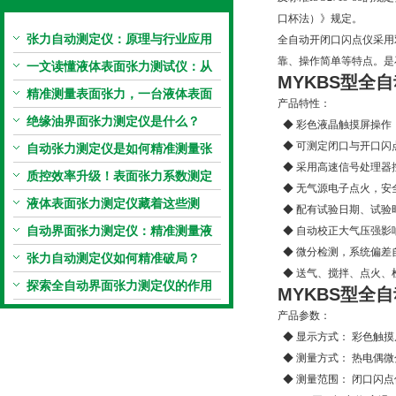
口杯法）》规定。
张力自动测定仪：原理与行业应用
全自动开闭口闪点仪采用
靠、操作简单等特点。是
解析
一文读懂液体表面张力测试仪：从
MYKBS型全
自
原理到应用全掌握
精准测量表面张力，一台液体表面
产品特性：
张力系数测量仪就够了
绝缘油界面张力测定仪是什么？
◆ 彩色液晶触摸屏操
◆ 可测定闭口与开口闪
自动张力测定仪是如何精准测量张
◆ 采用高速信号处理
力的？
质控效率升级！表面张力系数测定
◆ 无气源电子点火，安
仪真香警告
液体表面张力测定仪藏着这些测
◆ 配有试验日期、试
定“小窍门”
自动界面张力测定仪：精准测量液
◆ 自动校正大气压强
◆ 微分检测，系统偏差
体界面张力的关键设备
张力自动测定仪如何精准破局？
◆ 送气、搅拌、点火、
探索全自动界面张力测定仪的作用
MYKBS型全
自
产品参数：
◆ 显示方式： 彩色触
◆ 测量方式： 热电偶
◆ 测量范围： 闭口闪点值