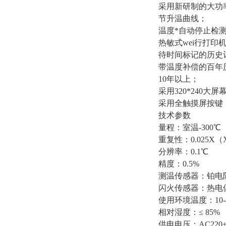
采用新研制的大功
节升温曲线；
温度*自动停止检
热敏式wei行打
待时间标记的历史记
带温度补偿的百年
10年以上；
采用320*240
采用全触摸屏按键
技术参数
量程：室温-300℃
重复性：0.025
分辨率：0.1℃
精度：0.5%
测温传感器：铂电阻
闪火传感器：热电
使用环境温度：10-
相对湿度：≤ 85%
供电电压：AC220±