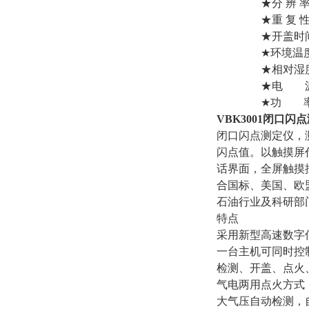
★分 辨 率：
★重 复 性： 闪
★开盖时间： 
★环境温度：
★相对湿度： 
★电 源： AC2
★功 率： 
VBK3001闭口闪
闭口闪点测定仪，
闪点值。以触摸屏
话界面，全屏触摸
合国标、美国、欧
石油行业及科研部
特点
采用新型高速数字
一台主机可同时控
检测、开盖、点火
气电两用点火方式
大气压自动检测，