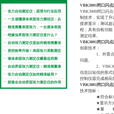
VBK3001闭口闪
张力自动测定仪：原理与行业应用
VBK3000闭
制技术，实现了升
解析
一文读懂液体表面张力测试仪：从
摸屏显示；测试超
原理到应用全掌握
精准测量表面张力，一台液体表面
程；具有自检功能
张力系数测量仪就够了
绝缘油界面张力测定仪是什么？
测定结果。
VBK3001闭口闪
自动张力测定仪是如何精准测量张
创新技术：
力的？
质控效率升级！表面张力系数测定
1、外置点火器
仪真香警告
液体表面张力测定仪藏着这些测
问题。
定“小窍门”
2、VBK300
自动界面张力测定仪：精准测量液
信息以短信的形式
体界面张力的关键设备
张力自动测定仪如何精准破局？
控制仪器完成相应
探索全自动界面张力测定仪的作用
VBK3001闭口闪
技术指标：
★符合标准： GB/
★显示方式：
★量 程： 