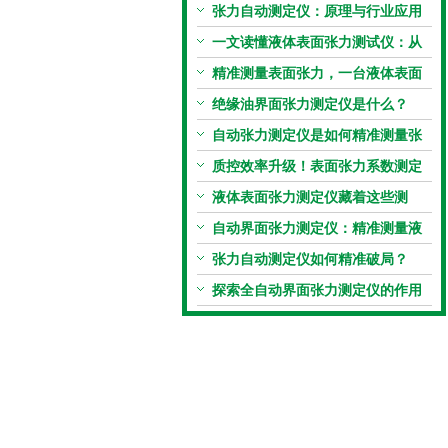
张力自动测定仪：原理与行业应用
解析
一文读懂液体表面张力测试仪：从
原理到应用全掌握
精准测量表面张力，一台液体表面
张力系数测量仪就够了
绝缘油界面张力测定仪是什么？
自动张力测定仪是如何精准测量张
力的？
质控效率升级！表面张力系数测定
仪真香警告
液体表面张力测定仪藏着这些测
定“小窍门”
自动界面张力测定仪：精准测量液
体界面张力的关键设备
张力自动测定仪如何精准破局？
探索全自动界面张力测定仪的作用