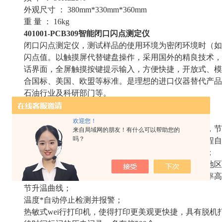
外观尺寸 ： 380mm*330mm*360mm
重 量 ： 16kg
401001-PCB309智能闭口闪点测定仪
闭口闪点测定仪，测试样品的使用环境为密闭环境时（如
闪点值。以触摸屏代替键盘操作，采用国外的精良技术，
话界面，全屏触摸按键提示输入，方便快捷，开放式、模
合国标、美国、欧盟等标准。是理想的进口仪器替代产品
石油行业及科研部门等。
特点
采用新型高速数字信号处理器，工作可靠精度高；
欢迎您！
一台主机可同时控制多台测试炉进行多个样品的测试，节
来自局域网的朋友！有什么可以帮助您的
吗？
检测、开盖、点火、报警、冷却、打印，整个实验过程自
气电两用点火方式，即铂合金电热丝、燃气点火方式；
大气压自动检测，自动修正测试结果，可用于高海拔地区
采用新研制的大功率高频开关电源加热技术，加热效率高
节升温曲线；
温度*自动停止检测并报警；
热敏式wei行打印机，使得打印更美观更快捷，具有脱机