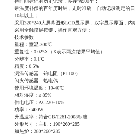
待时间标记的历史记录，多存储500个；
带温度补偿的百年历时钟，走时准确，自动记录测定的日
10年以上；
采用320*240大屏幕图形LCD显示屏，汉字显示界面，
采用全触摸屏按键，操作直观方便；
技术参数
量程：室温-300℃
重复性：0.025X（X表示两次结果平均值）
分辨率：0.1℃
精度：0.5%
测温传感器：铂电阻（PT100）
闪火传感器：热电偶
使用环境温度：10-40℃
相对湿度：≤ 85%
供电电压：AC220±10%
功率：≤400W
升温速率：符合GB/T261-2008标准
外形尺寸：主机：190*260*285
加热炉：280*260*285