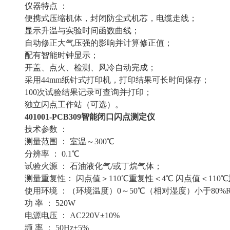
仪器特点 ：
便携式压缩机体，封闭防尘式机芯，电缆走线；
显示升温与实验时间函数曲线；
自动修正大气压强的影响并计算修正值；
配有智能时钟显示；
开盖、点火、检测、风冷自动完成；
采用44mm纸针式打印机，打印结果可长时间保存；
100次试验结果记录可查询并打印；
独立闪点工作站（可选）。
401001-PCB309智能闭口闪点测定仪
技术参数 ：
测量范围 ： 室温～300℃
分辨率 ： 0.1℃
试验火源 ： 石油液化气/或丁烷气体；
测量重复性： 闪点值＞110℃重复性＜4℃ 闪点值＜
使用环境 ：（环境温度）0～50℃（相对湿度）小于80%
功 率 ： 520W
电源电压 ： AC220V±10%
频 率 ： 50Hz±5%