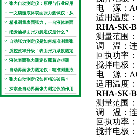
张力自动测定仪：原理与行业应用
电 源：AC2
解析
一文读懂液体表面张力测试仪：从
适用温度：1
原理到应用全掌握
精准测量表面张力，一台液体表面
RHA-SK
张力系数测量仪就够了
绝缘油界面张力测定仪是什么？
测量范围：
自动张力测定仪是如何精准测量张
调 温：
力的？
质控效率升级！表面张力系数测定
回执功率：0
仪真香警告
液体表面张力测定仪藏着这些测
搅拌电极：
定“小窍门”
自动界面张力测定仪：精准测量液
电 源：AC2
体界面张力的关键设备
张力自动测定仪如何精准破局？
适用温度：1
探索全自动界面张力测定仪的作用
RHA-SK
测量范围：
调 温：
回执功率：0
搅拌电极：