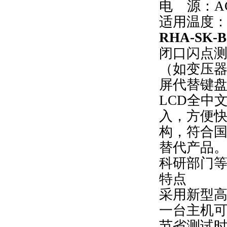
电 源：AC2
适用温度：1
RHA-SK
闭口闪点
（如变压
屏代替键
LCD全中
入，方便
构，符合
替代产品
科研部门
特点
采用新型
一台主机
节省测试