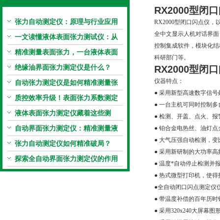
RX2000型闭
张力自动测定仪：原理与行业应用
RX2000型闭口闪点
全中文显示人机对话界面
解析
一文读懂液体表面张力测试仪：从
控制集成软件，模块化结
原理到应用全掌握
精准测量表面张力，一台液体表面
科研部门等。
张力系数测量仪就够了
绝缘油界面张力测定仪是什么？
RX2000型闭
仪器特点：
自动张力测定仪是如何精准测量张
● 采用新型高速数字信
力的？
质控效率升级！表面张力系数测定
● 一台主机可同时控制
仪真香警告
液体表面张力测定仪藏着这些测
● 检测、开盖、点火、
定“小窍门”
自动界面张力测定仪：精准测量液
● 铂合金电热丝、油灯点
● 大气压强自动检测，变
体界面张力的关键设备
张力自动测定仪如何精准破局？
● 采用新研制的大功率
探索全自动界面张力测定仪的作用
● 温度*自动停止检测并
● 热式微型打印机，使
●全自动闭口闪点测定仪仪
● 带温度补偿的百年历
● 采用320x240大屏