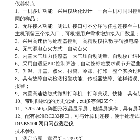
仪器特点
1、一机多炉功能：采用模块化设计，一台主机可同时控
同的样品；
2、无序接入功能：测试炉接口可不分序号任意连接至主
主机预留三个接入口，可根据用户需求增加接入口数量；
3、采用高速信号处理器控制，高精度模拟/数字转换电
4、无气源电点火方式，自动点火；
5、内置大气压力传感器，大气压自动测量、自动校正结
6、采用自适应PID控制算法，自动按标准要求调节升温
7、升温、开盖、点火、报警、冷却、打印，整个实验过
8、具有故障自动检测报警功能。传感器故障、油样错误
报警；
9、内置高速热敏式微型打印机，打印美观、快捷，具有
10、带时间标记的历史记录，zui多存储255个；
11、320×240点阵图形液晶显示屏，触摸屏操作，具
12、配有标准RC232接口，可与计算机连接，便于处理
DP-BS100 闭口闪点测定仪
技术参数
1、测定范围：室温℃～299.9℃