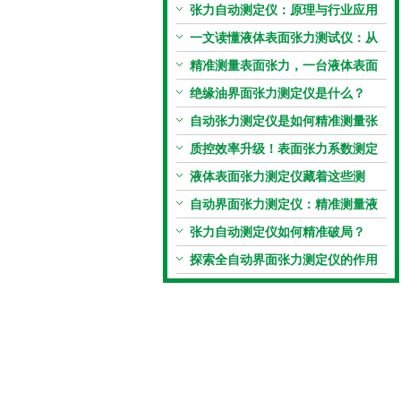
张力自动测定仪：原理与行业应用
解析
一文读懂液体表面张力测试仪：从
原理到应用全掌握
精准测量表面张力，一台液体表面
张力系数测量仪就够了
绝缘油界面张力测定仪是什么？
自动张力测定仪是如何精准测量张
力的？
质控效率升级！表面张力系数测定
仪真香警告
液体表面张力测定仪藏着这些测
定“小窍门”
自动界面张力测定仪：精准测量液
体界面张力的关键设备
张力自动测定仪如何精准破局？
探索全自动界面张力测定仪的作用