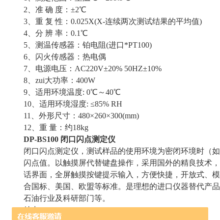
2、准 确 度：±2℃
3、重 复 性：0.025X(X-连续两次测试结果的平均值)
4、分 辨 率：0.1℃
5、测温传感器：铂电阻(进口*PT100)
6、闪火传感器：热电偶
7、电源电压：AC220V±20% 50HZ±10%
8、zui大功率：400W
9、适用环境温度: 0℃～40℃
10、适用环境湿度: ≤85% RH
11、外形尺寸：480×260×300(mm)
12、重 量：约18kg
DP-BS100 闭口闪点测定仪
闭口闪点测定仪，测试样品的使用环境为密闭环境时（如
闪点值。以触摸屏代替键盘操作，采用国外的精良技术，
话界面，全屏触摸按键提示输入，方便快捷，开放式、模
合国标、美国、欧盟等标准。是理想的进口仪器替代产品
石油行业及科研部门等。
特点