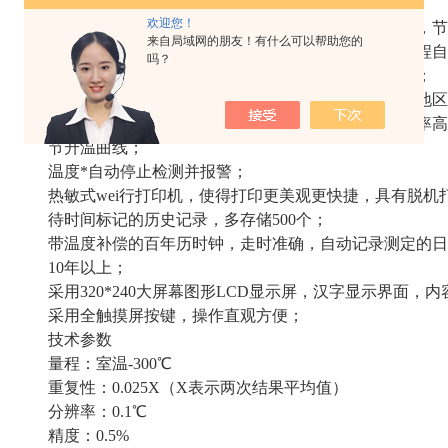
采用新型高速数字信号处理器，工作可靠精度高；
欢迎您！
一台主机可同时控制多台测试炉进行多个样品的测试，节
来自局域网的朋友！有什么可以帮助您的
检测、开盖、点火、报警、冷却、打印，整个实验过程自
吗？
气电两用点火方式，即铂合金电热丝、燃气点火方式；
大气压自动检测，自动修正测试结果，可用于高海拔地区
采用新研制的大功率高频开关电源加热技术，加热效率高
节升温曲线；
温度*自动停止检测并报警；
热敏式wei行打印机，使得打印更美观更快捷，具有脱机
待时间标记的历史记录，多存储500个；
带温度补偿的百年历时钟，走时准确，自动记录测定的日
10年以上；
采用320*240大屏幕图形LCD显示屏，汉字显示界面，
采用全触摸屏按键，操作直观方便；
技术参数
量程：室温-300℃
重复性：0.025X（X表示两次结果平均值）
分辨率：0.1℃
精度：0.5%