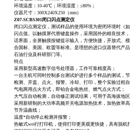
环境温度：10-40℃；环境湿度：≤80%；
仪器尺寸：300X240X250（mm）
Z07-SCBS301闭口闪点测定仪
闭口闪点测定仪，测试样品的使用环境为密闭环境时（如
闪点值。以触摸屏代替键盘操作，采用国外的精良技术，
话界面，全屏触摸按键提示输入，方便快捷，开放式、模
合国标、美国、欧盟等标准。是理想的进口仪器替代产品
石油行业及科研部门等。
特点
采用新型高速数字信号处理器，工作可靠精度高；
一台主机可同时控制多台测试炉进行多个样品的测试，节
检测、开盖、点火、报警、冷却、打印，整个实验过程自
气电两用点火方式，即铂合金电热丝、燃气点火方式；
大气压自动检测，自动修正测试结果，可用于高海拔地区
采用新研制的大功率高频开关电源加热技术，加热效率高
节升温曲线；
温度*自动停止检测并报警；
热敏式wei行打印机，使得打印更美观更快捷，具有脱机