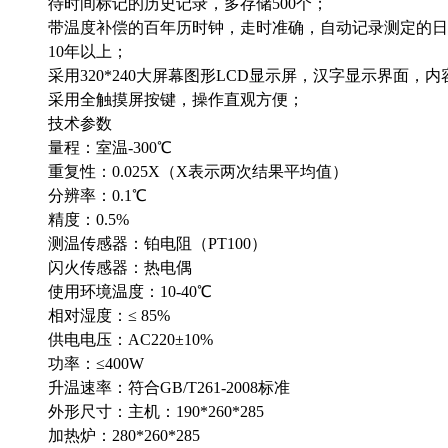
待时间标记的历史记录，多存储500个；
带温度补偿的百年历时钟，走时准确，自动记录测定的日
10年以上；
采用320*240大屏幕图形LCD显示屏，汉字显示界面，
采用全触摸屏按键，操作直观方便；
技术参数
量程：室温-300℃
重复性：0.025X（X表示两次结果平均值）
分辨率：0.1℃
精度：0.5%
测温传感器：铂电阻（PT100）
闪火传感器：热电偶
使用环境温度：10-40℃
相对湿度：≤ 85%
供电电压：AC220±10%
功率：≤400W
升温速率：符合GB/T261-2008标准
外形尺寸：主机：190*260*285
加热炉：280*260*285