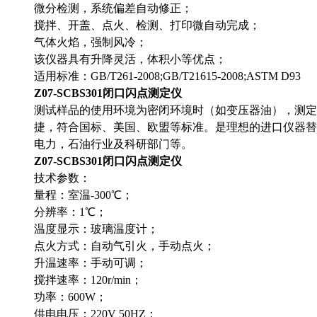
微分检测，系统偏差自动修正；
搅拌、开盖、点火、检测、打印微自动完成；
气体火焰，强制风冷；
该仪器具有升降灵活，体积小等优点；
适用标准：GB/T261-2008;GB/T21615-2008;ASTM D93
Z07-SCBS301闭口闪点测定仪
测试样品的使用环境为密闭环境时（如变压器油），测定
捷，符合国标、美国、欧盟等标准。是理想的进口仪器替
电力，石油行业及科研部门等。
Z07-SCBS301闭口闪点测定仪
技术参数：
量程：室温-300℃；
分辨率：1℃；
温度显示：玻璃温度计；
点火方式：自动气引火，手动点火；
升温速率：手动可调；
搅拌速率：120r/min；
功率：600W；
供电电压：220V 50HZ；