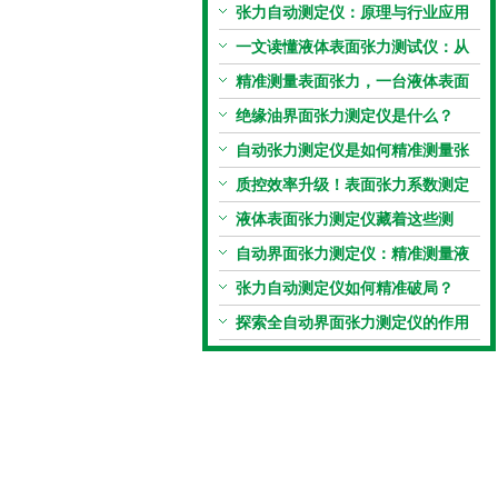
张力自动测定仪：原理与行业应用
解析
一文读懂液体表面张力测试仪：从
原理到应用全掌握
精准测量表面张力，一台液体表面
张力系数测量仪就够了
绝缘油界面张力测定仪是什么？
自动张力测定仪是如何精准测量张
力的？
质控效率升级！表面张力系数测定
仪真香警告
液体表面张力测定仪藏着这些测
定“小窍门”
自动界面张力测定仪：精准测量液
体界面张力的关键设备
张力自动测定仪如何精准破局？
探索全自动界面张力测定仪的作用