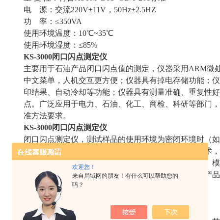
电 源：交流220V±11V，50Hz±2.5HZ
功 率：≤350VA
使用环境温度：10℃~35℃
使用环境湿度：≤85%
KS-3000
闭口闪点测定仪
主要用于石油产品闭口闪点值的测定，仪器采用ARM微
中文菜单，人机交互更方便；仪器具有掉电存储功能；仪
印结果、自动冷却等功能；仪器具有测量准确、重复性好
点。广泛应用于电力、石油、化工、商检、科研等部门，符合ASTM
准方法要求。
KS-3000
闭口闪点测定仪
闭口闪点测定仪，测试样品的使用环境为密闭环境时（如
闪点值。以触摸屏代替键盘操作，采用国外的精良技术，
话界面，全屏触摸按键提示输入，方便快捷，开放式、模
欢迎您！
合国标、美国、欧盟等标准。是理想的进口仪器替代产品
来自局域网的朋友！有什么可以帮助您的
吗？
石油行业及科研部门等。
特点
采用新型高速数字信号处理器，工作可靠精度高；