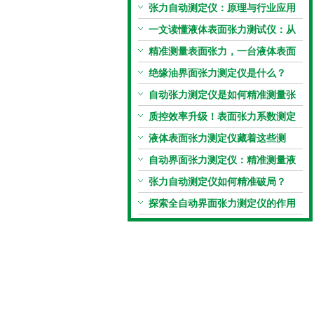
张力自动测定仪：原理与行业应用
解析
一文读懂液体表面张力测试仪：从
原理到应用全掌握
精准测量表面张力，一台液体表面
张力系数测量仪就够了
绝缘油界面张力测定仪是什么？
自动张力测定仪是如何精准测量张
力的？
质控效率升级！表面张力系数测定
仪真香警告
液体表面张力测定仪藏着这些测
定“小窍门”
自动界面张力测定仪：精准测量液
体界面张力的关键设备
张力自动测定仪如何精准破局？
探索全自动界面张力测定仪的作用