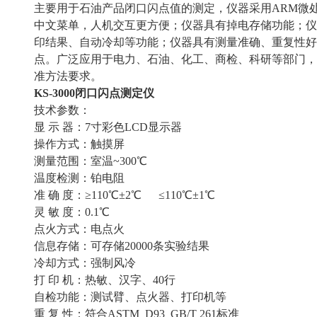
主要用于石油产品闭口闪点值的测定，仪器采用ARM微
中文菜单，人机交互更方便；仪器具有掉电存储功能；仪
印结果、自动冷却等功能；仪器具有测量准确、重复性好
点。广泛应用于电力、石油、化工、商检、科研等部门，符合ASTM
准方法要求。
KS-3000
闭口闪点测定仪
技术参数：
显 示 器：7寸彩色LCD显示器
操作方式：触摸屏
测量范围：室温~300℃
温度检测：铂电阻
准 确 度：≥110℃±2℃ ≤110℃±1℃
灵 敏 度：0.1℃
点火方式：电点火
信息存储：可存储20000条实验结果
冷却方式：强制风冷
打 印 机：热敏、汉字、40行
自检功能：测试臂、点火器、打印机等
重 复 性：符合ASTM D93 GB/T 261标准