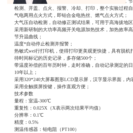
一台主机可同时控制多台测试炉进行多个样品的测试，节
检测、开盖、点火、报警、冷却、打印，整个实验过程自
气电两用点火方式，即铂合金电热丝、燃气点火方式；
大气压自动检测，自动修正测试结果，可用于高海拔地区
采用新研制的大功率高频开关电源加热技术，加热效率高
节升温曲线；
温度*自动停止检测并报警；
热敏式wei行打印机，使得打印更美观更快捷，具有脱机
待时间标记的历史记录，多存储500个；
带温度补偿的百年历时钟，走时准确，自动记录测定的日
10年以上；
采用320*240大屏幕图形LCD显示屏，汉字显示界面，
采用全触摸屏按键，操作直观方便；
技术参数
量程：室温-300℃
重复性：0.025X（X表示两次结果平均值）
分辨率：0.1℃
精度：0.5%
测温传感器：铂电阻（PT100）