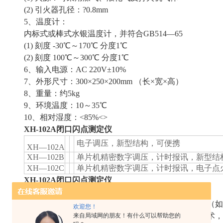
(2) 引火器孔径：?0.8mm
5、温度计：
内标式或棒式水银温度计，并符合GB514—65
(1) 刻度 -30℃～170℃ 分度1℃
(2) 刻度 100℃～300℃ 分度1℃
6、输入电源：AC 220V±10%
7、外形尺寸：300×250×200mm （长×宽×高）
8、重量：约5kg
9、环境温度：10～35℃
10、相对湿度：<85%<>
XH-102A闭口闪点测定仪
电子调压，新型结构，可便携
XH—102A
XH—102B
单片机精密数字调压，计时报讯，新型结
XH—102C
单片机精密数字调压，计时报讯，电子点
XH-102A闭口闪点测定仪
闭口闪点测定仪，测试样品的使用环境为密闭环境时（如
欢迎您！
闪点值。以触摸屏代替键盘操作，采用国外的精良技术，
来自局域网的朋友！有什么可以帮助您的