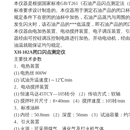
本仪器是根据国家标准GB/T261《石油产品闪点测定法（
标准要求设计制造的。本仪器用于测定石油产品的闭口杯法闪
规定条件下在密闭的油杯中加热，石油产品蒸汽与周围的
发生闪火时，该石油产品的***低温度，即石油产品的闭
本仪器由电加热装置、电动搅拌装置、电子调压装置、引
器经由可控硅调压控制电路进行加热。开动电动机，经由
油温就能保证均匀稳定。
XH-102A闭口闪点测定仪
主要技术参数
1、电热装置
(1) 电热丝 800W
(2) 试油升温速度1～12℃/min
2、电动搅拌装置
(1) 恒速马达45TCY—105转/分 （2）传动方式：软轴
(2) 搅拌叶片尺寸：8×40mm （4）搅拌速度：105转/min
3、标准油杯
(1) 内径：50.8mm （2）深度：56mm （3）试油容量：约7
4、引火装置
(1) 火源：可采用煤气、液化气及打火机气体