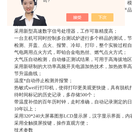
吗？
话界面，全屏触摸按键提示输入，方便快捷，开放式、模
合国标、美国、欧盟等标准。是理想的进口仪器替代产品
石油行业及科研部门等。
特点
采用新型高速数字信号处理器，工作可靠精度高；
一台主机可同时控制多台测试炉进行多个样品的测试，节
检测、开盖、点火、报警、冷却、打印，整个实验过程自
气电两用点火方式，即铂合金电热丝、燃气点火方式；
大气压自动检测，自动修正测试结果，可用于高海拔地区
采用新研制的大功率高频开关电源加热技术，加热效率高
节升温曲线；
温度*自动停止检测并报警；
热敏式wei行打印机，使得打印更美观更快捷，具有脱机
待时间标记的历史记录，多存储500个；
带温度补偿的百年历时钟，走时准确，自动记录测定的日
10年以上；
采用320*240大屏幕图形LCD显示屏，汉字显示界面，
采用全触摸屏按键，操作直观方便；
技术参数