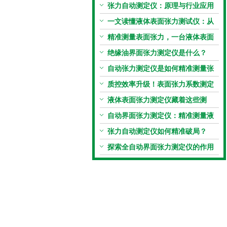
张力自动测定仪：原理与行业应用
解析
一文读懂液体表面张力测试仪：从
原理到应用全掌握
精准测量表面张力，一台液体表面
张力系数测量仪就够了
绝缘油界面张力测定仪是什么？
自动张力测定仪是如何精准测量张
力的？
质控效率升级！表面张力系数测定
仪真香警告
液体表面张力测定仪藏着这些测
定“小窍门”
自动界面张力测定仪：精准测量液
体界面张力的关键设备
张力自动测定仪如何精准破局？
探索全自动界面张力测定仪的作用