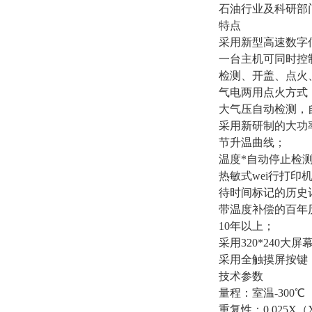
石油行业及科研部
特点
采用新型高速数字
一台主机可同时控
检测、开盖、点火
气电两用点火方式
大气压自动检测，
采用新研制的大功
节升温曲线；
温度*自动停止检
热敏式wei行打
待时间标记的历史记
带温度补偿的百年
10年以上；
采用320*240
采用全触摸屏按键
技术参数
量程：室温-300℃
重复性：0.025