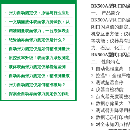
BK500A型
闭口闪
张力自动测定仪：原理与行业应用
一、 产品简介
BK500A型闭口闪点
解析
一文读懂液体表面张力测试仪：从
闭口闪点值的测定
原理到应用全掌握
精准测量表面张力，一台液体表面
机交互更方便；仪
张力系数测量仪就够了
绝缘油界面张力测定仪是什么？
等功能；仪器具有
力、石油、化工、
自动张力测定仪是如何精准测量张
BK500A型
闭口闪
力的？
质控效率升级！表面张力系数测定
二、 性能特点
仪真香警告
液体表面张力测定仪藏着这些测
1. 自动化程度
定“小窍门”
2. 控温*：全程
自动界面张力测定仪：精准测量液
3. 测试超温自停；
体界面张力的关键设备
张力自动测定仪如何精准破局？
4. 仪器自检功能；
探索全自动界面张力测定仪的作用
5. 点火器亮度调
6. 数据存储量大
7. 测试臂升降采
8. 数据记录打印功
9. 对全未知闪点