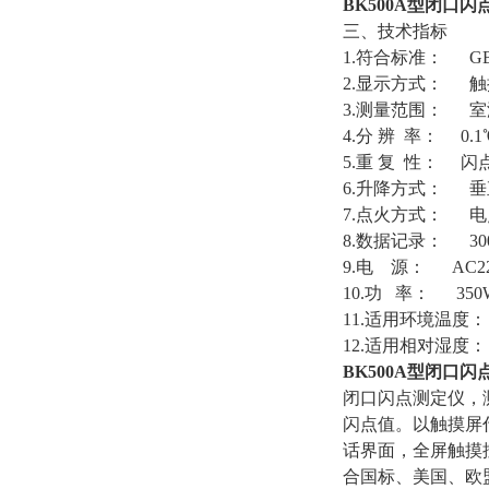
BK500A型
闭口闪
三、技术指标
1.符合标准： GB/T
2.显示方式： 触
3.测量范围： 室
4.分 辨 率： 0.1
5.重 复 性： 闪点
6.升降方式： 垂
7.点火方式： 
8.数据记录： 30
9.电 源： AC220
10.功 率： 350
11.适用环境温度：
12.适用相对湿度： 
BK500A型
闭口闪
闭口闪点测定仪，
闪点值。以触摸屏
话界面，全屏触摸
合国标、美国、欧