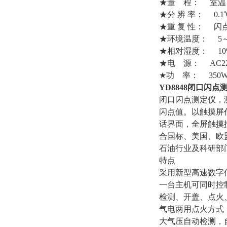
★量 程： 室温～
★分 辨 率： 0.1
★重 复 性： 闪点
★环境温度： 5～
★相对湿度： 10
★电 源： AC220V
★功 率： 350
YD8848
闭口闪点
闭口闪点测定仪，
闪点值。以触摸屏
话界面，全屏触摸
合国标、美国、欧
石油行业及科研部
特点
采用新型高速数字
一台主机可同时控
检测、开盖、点火
气电两用点火方式
大气压自动检测，