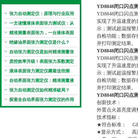
YD8848
闭口闪点
张力自动测定仪：原理与行业应用
YD8848闭口
实现了升温速度的
解析
一文读懂液体表面张力测试仪：从
示；测试超温报警
原理到应用全掌握
精准测量表面张力，一台液体表面
自检功能；数据存
张力系数测量仪就够了
绝缘油界面张力测定仪是什么？
并打印测定结果。
YD8848闭口闪点
自动张力测定仪是如何精准测量张
YD8848闭口
力的？
质控效率升级！表面张力系数测定
实现了升温速度的
仪真香警告
液体表面张力测定仪藏着这些测
示；测试超温报警
定“小窍门”
自检功能；数据存
自动界面张力测定仪：精准测量液
并打印测定结果。
体界面张力的关键设备
张力自动测定仪如何精准破局？
YD8848闭口闪点
探索全自动界面张力测定仪的作用
创新技术：
外置点火器亮度调
技术指标：
★符合标准： GB/T2
★显示方式： 高