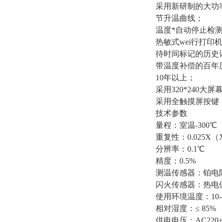
采用新研制的大功
节升温曲线；
温度*自动停止检
热敏式wei行打
待时间标记的历史记
带温度补偿的百年
10年以上；
采用320*240
采用全触摸屏按键
技术参数
量程：室温-300℃
重复性：0.025
分辨率：0.1℃
精度：0.5%
测温传感器：铂电阻
闪火传感器：热电
使用环境温度：10-
相对湿度：≤ 85%
供电电压：AC220±