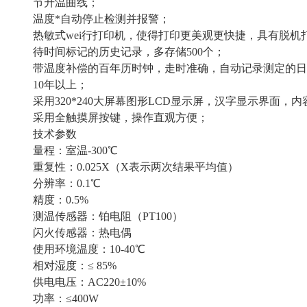
节升温曲线；
温度*自动停止检测并报警；
热敏式wei行打印机，使得打印更美观更快捷，具有脱机
待时间标记的历史记录，多存储500个；
带温度补偿的百年历时钟，走时准确，自动记录测定的日
10年以上；
采用320*240大屏幕图形LCD显示屏，汉字显示界面，
采用全触摸屏按键，操作直观方便；
技术参数
量程：室温-300℃
重复性：0.025X（X表示两次结果平均值）
分辨率：0.1℃
精度：0.5%
测温传感器：铂电阻（PT100）
闪火传感器：热电偶
使用环境温度：10-40℃
相对湿度：≤ 85%
供电电压：AC220±10%
功率：≤400W