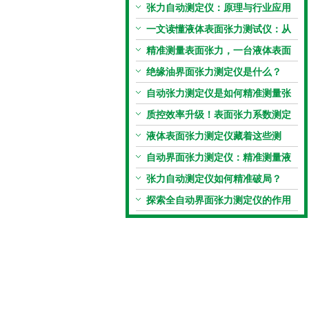
张力自动测定仪：原理与行业应用
解析
一文读懂液体表面张力测试仪：从
原理到应用全掌握
精准测量表面张力，一台液体表面
张力系数测量仪就够了
绝缘油界面张力测定仪是什么？
自动张力测定仪是如何精准测量张
力的？
质控效率升级！表面张力系数测定
仪真香警告
液体表面张力测定仪藏着这些测
定“小窍门”
自动界面张力测定仪：精准测量液
体界面张力的关键设备
张力自动测定仪如何精准破局？
探索全自动界面张力测定仪的作用