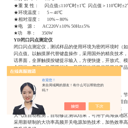
★重 复 性： 闪点值≤110℃时±1℃ 闪点值＞110℃时±2
★环境温度： 5～40℃
★相对湿度： 10%～80%
★电 源： AC220V±10% 50Hz±5%
★功 率： 350W
YD闭口闪点测定仪
闭口闪点测定仪，测试样品的使用环境为密闭环境时（如
闪点值。以触摸屏代替键盘操作，采用国外的精良技术，
话界面，全屏触摸按键提示输入，方便快捷，开放式、模
合国标、美国、欧盟等标准。是理想的进口仪器替代产品
石油行业及科研部门等。
欢迎您！
特点
来自局域网的朋友！有什么可以帮助您的
采用新型高速数字信号处理器，工作可靠精度高；
吗？
一台主机可同时控制多台测试炉进行多个样品的测试，节
检测、开盖、点火、报警、冷却、打印，整个实验过程自
气电两用点火方式，即铂合金电热丝、燃气点火方式；
大气压自动检测，自动修正测试结果，可用于高海拔地区
采用新研制的大功率高频开关电源加热技术，加热效率高