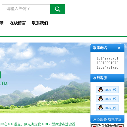
章
在线留言
联系我们
联系电话
18149778751
13918091972
13524731726
在线客服
用心服务 成就你我
品中心
> >
凝点、倾点测定仪
> BGL型冷滤点过滤器