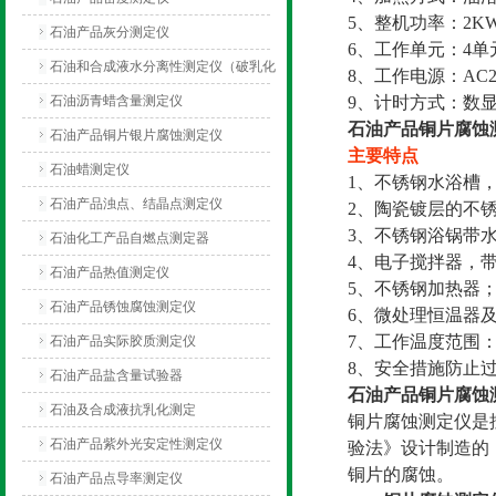
5、整机功率：2K
石油产品灰分测定仪
6、工作单元：4单
石油和合成液水分离性测定仪（破乳化
8、工作电源：AC22
测定仪）
石油沥青蜡含量测定仪
9、计时方式：数
石油产品铜片腐蚀
石油产品铜片银片腐蚀测定仪
主要特点
石油蜡测定仪
1、不锈钢水浴槽
石油产品浊点、结晶点测定仪
2、陶瓷镀层的不
3、不锈钢浴锅带
石油化工产品自燃点测定器
4、电子搅拌器，
石油产品热值测定仪
5、不锈钢加热器
石油产品锈蚀腐蚀测定仪
6、微处理恒温器及P
7、工作温度范围：室
石油产品实际胶质测定仪
8、安全措施防止
石油产品盐含量试验器
石油产品铜片腐蚀
石油及合成液抗乳化测定
铜片腐蚀测定仪是按
石油产品紫外光安定性测定仪
验法》设计制造的
铜片的腐蚀。
石油产品点导率测定仪