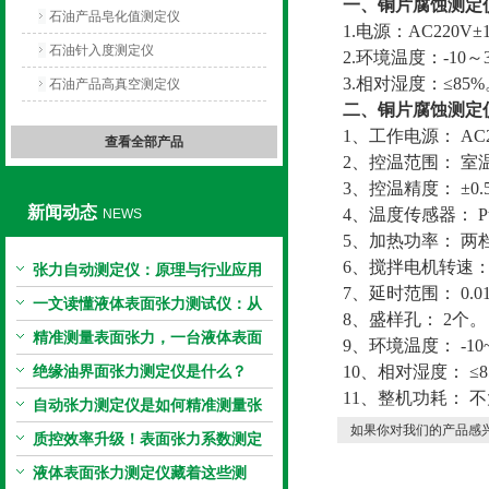
一、铜片腐蚀测定
石油产品皂化值测定仪
1.电源：AC220V±1
石油针入度测定仪
2.环境温度：-10～
3.相对湿度：≤85%
石油产品高真空测定仪
二、铜片腐蚀测定
1、工作电源： AC22
查看全部产品
2、控温范围： 室温
3、控温精度： ±0.
新闻动态
4、温度传感器： Pt
NEWS
5、加热功率： 两
6、搅拌电机转速： 14
张力自动测定仪：原理与行业应用
7、延时范围： 0.0
解析
一文读懂液体表面张力测试仪：从
8、盛样孔： 2个。
原理到应用全掌握
精准测量表面张力，一台液体表面
9、环境温度： -10
张力系数测量仪就够了
绝缘油界面张力测定仪是什么？
10、相对湿度： ≤8
11、整机功耗： 不
自动张力测定仪是如何精准测量张
如果你对我们的产品感兴
力的？
质控效率升级！表面张力系数测定
仪真香警告
液体表面张力测定仪藏着这些测