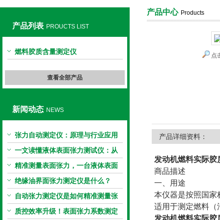
产品中心
Products
产品列表
PROUCTS LIST
上海旺徐电气有限公司
燃料胶质含量测定仪
点
查看全部产品
新闻动态
NEWS
张力自动测定仪：原理与行业应用
产品详细资料：
解析
一文读懂液体表面张力测试仪：从
发动机燃料实际胶质测
原理到应用全掌握
精准测量表面张力，一台液体表面
商品描述
张力系数测量仪就够了
绝缘油界面张力测定仪是什么？
一、用途
本仪器是按照国家标
自动张力测定仪是如何精准测量张
适用于测定燃料（
力的？
质控效率升级！表面张力系数测定
发动机燃料实际胶质测