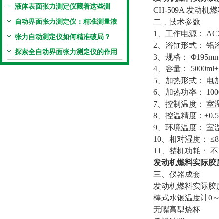
仪真香警告
液体表面张力测定仪藏着这些测
CH-509A 发动
定“小窍门”
自动界面张力测定仪：精准测量液
二﹑技术参数
1、工作电源： AC22
体界面张力的关键设备
张力自动测定仪如何精准破局？
2、浴缸形式： 铝
探索全自动界面张力测定仪的作用
3、规格： Φ195mm
4、容量： 5000ml±
5、加热形式： 电
6、加热功率： 10
7、控制温度： 室温
8、控温精度：±0.
9、环境温度： 室温
10、相对湿度： ≤
11、整机功耗： 不
发动机燃料实际胶质测
三、仪器成套
发动机燃料实际胶
棒式水银温度计0～
无嘴高型烧杯