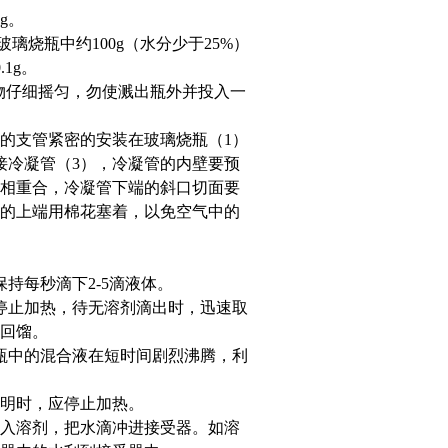
g。
玻璃烧瓶中约100g（水分少于25%）
1g。
合物仔细摇匀，勿使溅出瓶外并投入一
）的支管紧密的安装在玻璃烧瓶（1）
连接冷凝管（3），冷凝管的内壁要预
相重合，冷凝管下端的斜口切面要
的上端用棉花塞着，以免空气中的
持每秒滴下2-5滴液体。
停止加热，待无溶剂滴出时，迅速取
回馏。
瓶中的混合液在短时间剧烈沸腾，利
透明时，应停止加热。
入溶剂，把水滴冲进接受器。如溶