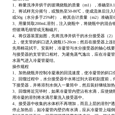
1、称量洗净并烘干的玻璃烧瓶的质量（m1），准确至0.1
2、将试样充分摇匀，或预热至50-80℃，使成流体后注入
或50g（水分多于25%时），称其合计质量（m2）准确至0.
3、用量筒取200mL溶剂，注入烧瓶中，将烧瓶中的混
些玻璃毛细管或无釉磁片。
4、将仪器装置如图，先将洗净并烘干的水分接受器（2
上，使支管的斜口进入烧瓶15-20cm；然后在接受器上
先用棉花拭干。安装时，冷凝管与水分接受器的轴心线要
与接受器的支管管口相对。为避免蒸气逸出，应在冷凝管
水蒸气进入冷凝管凝结。
操作规程
1、加热烧瓶并控制冷凝液的回流速度，使冷凝管的斜口保
2、回馏过程中，水分接受器中水将过到大容积刻度前，
下接受器，并将溶剂水倒入一量筒中，然后装好继续加热
3、回馏将近完毕时，如果冷凝管内壁沾有水滴，应使烧
用冷凝的溶剂将水滴尽量洗入接受器中。
4、接受器中收集的水体积不再增加，而且上层的溶剂*
停止加热后，如冷凝管内壁仍有水滴，应从冷凝管上端倒