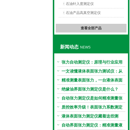
石油针入度测定仪
石油产品高真空测定仪
查看全部产品
新闻动态
NEWS
张力自动测定仪：原理与行业应用
解析
一文读懂液体表面张力测试仪：从
原理到应用全掌握
精准测量表面张力，一台液体表面
张力系数测量仪就够了
绝缘油界面张力测定仪是什么？
自动张力测定仪是如何精准测量张
力的？
质控效率升级！表面张力系数测定
仪真香警告
液体表面张力测定仪藏着这些测
定“小窍门”
自动界面张力测定仪：精准测量液