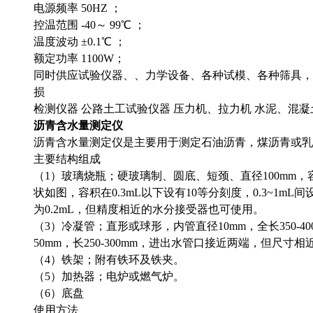
电源频率 50HZ ；
控温范围 -40～ 99℃ ；
温度波动 ±0.1℃ ；
额定功率 1100W；
同时供应试验仪器、、力学设备、各种试模、各种筛具，
损
检测仪器 公路土工试验仪器 压力机、拉力机 水泥、混凝
沥青含水量测定仪
沥青含水量测定仪是主要用于测定石油沥青，煤沥青或乳
主要结构组成
（1）玻璃烧瓶；硬玻璃制、圆底、短颈、直径100mm，容
状如图，容积在0.3mL以下设有10等分刻度，0.3~1mL间
为0.2mL，但精度相近的水分接受器也可使用。
（3）冷凝管；直形或球形，内管直径10mm，全长350-40
50mm，长250-300mm，进出水管口接近两端，但尺寸
（4）铁架；附有铁环及铁夹。
（5）加热器；电炉或燃气炉。
（6）底盘
使用方法