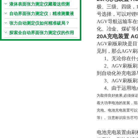
仪真香警告
液体表面张力测定仪藏着这些测
极、三级、四级，15A
定“小窍门”
自动界面张力测定仪：精准测量液
号选择，可以对锂
AGV导航运输车
体界面张力的关键设备
张力自动测定仪如何精准破局？
化、冶金、煤矿等
探索全自动界面张力测定仪的作用
20A充电装置 
AGV刷板刷块是
见到，那么AGV
1、无论你在什么
2、AGV刷板刷
到自动化补充电源
3、AGV刷板刷
4、由于运用地
为取得良好效果,必须保
着大功率电池的发展，现
充电。电池充电装置可以
等）。注意标识应当尽可
电池充电装置由刷