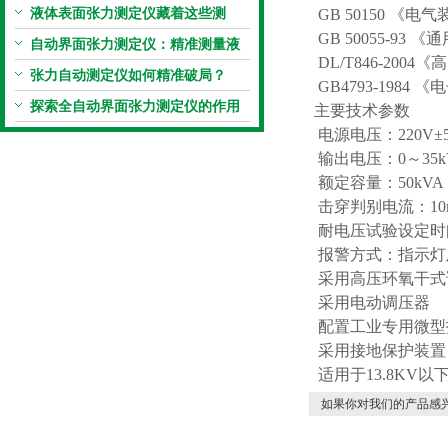
仪真香警告
液体表面张力测定仪藏着这些测
GB 50150 
GB 50055-9
定“小窍门”
自动界面张力测定仪：精准测量液
DL/T846-20
体界面张力的关键设备
张力自动测定仪如何精准破局？
GB4793-198
探索全自动界面张力测定仪的作用
主要技术参数
电源电压：220V±5﹪
输出电压：0～35
额定容量：50kVA
击穿判别电流：10m
耐电压试验设定时间
报警方式：指示灯
采用高压环氧干式
采用电动调压器
配置工业专用微型
采用接地保护装置
适用于13.8K
如果你对我们的产品感兴