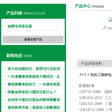
产品中心
Products
产品列表
PROUCTS LIST
上海旺徐电气有限公司
故障专用变压器
点
查看全部产品
新闻动态
NEWS
产品详细资料：
张力自动测定仪：原理与行业应用
PVT-3 电机工频耐
解析
一文读懂液体表面张力测试仪：从
原理到应用全掌握
精准测量表面张力，一台液体表面
依据标准
GB755-2008 
张力系数测量仪就够了
绝缘油界面张力测定仪是什么？
GB1032-201
自动张力测定仪是如何精准测量张
GB1311-2008
力的？
质控效率升级！表面张力系数测定
GB14711-20