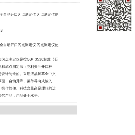
131全自动开口闪点测定仪 闪点测定仪使
18
131全自动开口闪点测定仪 闪点测定仪使
闪点测定仪是按GB/T3536标准《石
点和燃点测定法（克利夫兰开口杯
定设计制造的。采用液晶屏幕全中文
界面、自动升降、菜单导向式输入、
，操作简便、科技含量高是理想的进
替代产品，产品处于水平。