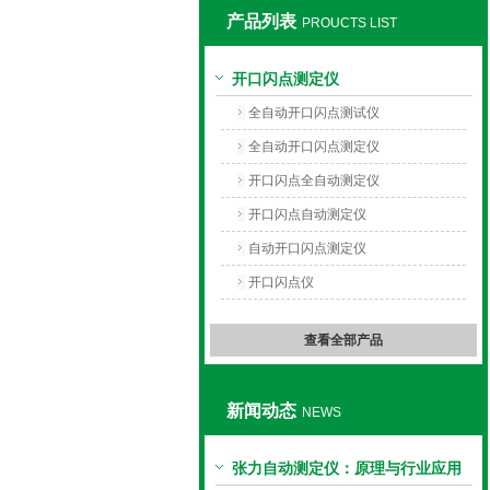
产品列表
PROUCTS LIST
上海旺徐电气有限公司
开口闪点测定仪
全自动开口闪点测试仪
全自动开口闪点测定仪
开口闪点全自动测定仪
开口闪点自动测定仪
自动开口闪点测定仪
开口闪点仪
查看全部产品
新闻动态
NEWS
张力自动测定仪：原理与行业应用