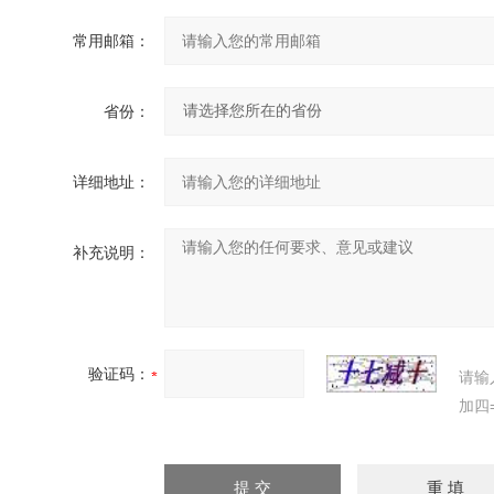
常用邮箱：
省份：
详细地址：
补充说明：
验证码：
请输
加四