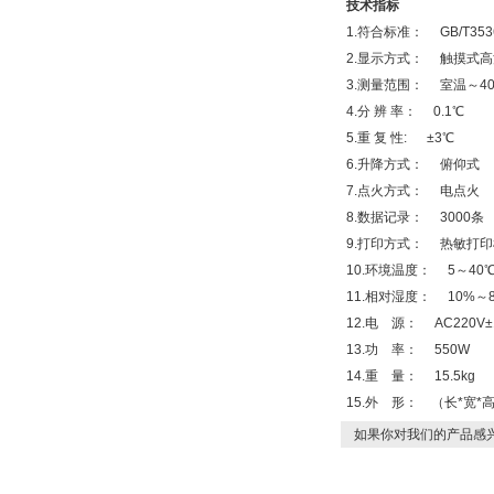
技术指标
1.符合标准： GB/T3536-
2.显示方式： 触摸式高
3.测量范围： 室温～40
4.分 辨 率： 0.1℃
5.重 复 性: ±3℃
6.升降方式： 俯仰式
7.点火方式： 电点火
8.数据记录： 3000条
9.打印方式： 热敏打印
10.环境温度： 5～40
11.相对湿度： 10%～
12.电 源： AC220V±1
13.功 率： 550W
14.重 量： 15.5kg
15.外 形： （长*宽*高）
如果你对我们的产品感兴