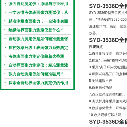
张力自动测定仪：原理与行业应用
SYD-3536
解析
一文读懂液体表面张力测试仪：从
SYD-3536D型开
体，*符合GB/T3536
原理到应用全掌握
精准测量表面张力，一台液体表面
温速度均匀、稳定，仪器
张力系数测量仪就够了
绝缘油界面张力测定仪是什么？
仪器。
自动张力测定仪是如何精准测量张
SYD-3536
性能特点
力的？
质控效率升级！表面张力系数测定
1.自动化程度高：自动
仪真香警告
液体表面张力测定仪藏着这些测
2.控温*：采用*模糊PI
定“小窍门”
自动界面张力测定仪：精准测量液
3.采用*离子环闪火检测
体界面张力的关键设备
张力自动测定仪如何精准破局？
4.可测试样品开口闪点和
5.测试超温自停；
探索全自动界面张力测定仪的作用
6.仪器自检功能；
7.点火器亮度调整功能；
8.测试臂升降采用俯仰式
9.数据存储量大，可保存
10.数据记录打印功能。
SYD-3536