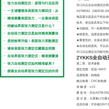
张力自动测定仪：原理与行业应用
开口闪点全自动测试仪用
解析
一文读懂液体表面张力测试仪：从
ASTMD92（GB353
液晶显示器及抗干扰自动
原理到应用全掌握
精准测量表面张力，一台液体表面
技术。使仪器具有以下特
张力系数测量仪就够了
绝缘油界面张力测定仪是什么？
★功能强。可一机两用同
自动张力测定仪是如何精准测量张
★精度高。温度误差控制在
★重复性好。在保证测试环境
力的？
质控效率升级！表面张力系数测定
★自动化程度高。可以自
仪真香警告
液体表面张力测定仪藏着这些测
开口闪点测定仪功能与性
定“小窍门”
自动界面张力测定仪：精准测量液
ZYKKS全自
体界面张力的关键设备
张力自动测定仪如何精准破局？
第二章、技术参数
测定范围：室温~400℃
探索全自动界面张力测定仪的作用
温度检测：铂电阻
燃点检测：CRC热电偶
准 确 度：±1℃
重 复 性：符合ASTM D92、
显 示 器：大屏幕LCD显示
信息存储：可存储100个