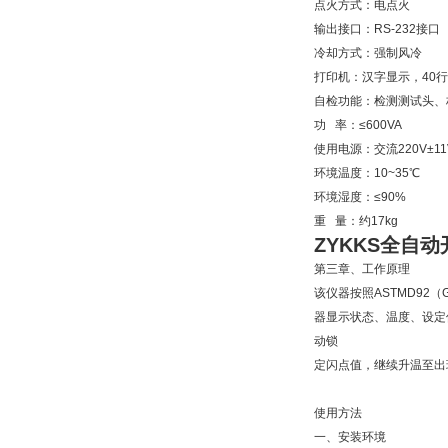
点火方式：电点火
输出接口：RS-232接口
冷却方式：强制风冷
打印机：汉字显示，40行
自检功能：检测测试头、
功 率：≤600VA
使用电源：交流220V±11V
环境温度：10~35℃
环境湿度：≤90%
重 量：约17kg
ZYKKS全自
第三章、工作原理
该仪器按照ASTMD92（G
器显示状态、温度、设定
动锁
定闪点值，继续升温至出
使用方法
一、安装环境